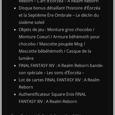
Reborn – L’art d’Éorzéa – A Realm Reborn
Disque bonus détaillant l’histoire d’Éorzéa
et la Septième Ère Ombrale – Le déclin du
sixième soleil
Objets de jeu : Monture gros chocobo /
Monture Coeurl / Armure béhémoth pour
chocobo / Mascotte poupée Mog /
Mascotte bébéhémoth / Casque de la
lumière
FINAL FANTASY XIV : A Realm Reborn bande-
son spéciale – Les sons d’Éorzéa –
Lot de cartes FINAL FANTASY XIV : A Realm
Reborn
Authentificateur Square Enix FINAL
FANTASY XIV : A Realm Reborn