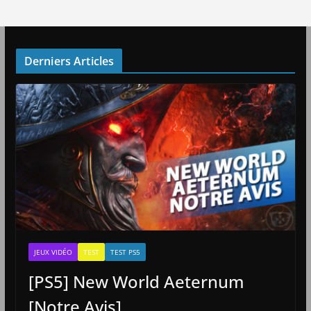
Derniers Articles
JEUX VIDÉO
TEST
TEST PS5
[PS5] New World Aeternum
[Notre Avis]