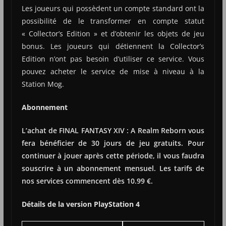
Les joueurs qui possèdent un compte standard ont la
possibilité de le transformer en compte statut
« Collector’s Edition » et d’obtenir les objets de jeu
bonus. Les joueurs qui détiennent la Collector’s
Edition n’ont pas besoin d’utiliser ce service. Vous
pouvez acheter le service de mise à niveau à la
Station Mog.
Abonnement
L’achat de FINAL FANTASY XIV : A Realm Reborn vous
fera bénéficier de 30 jours de jeu gratuits. Pour
continuer à jouer
après cette période, il vous faudra
souscrire à un abonnement mensuel. Les tarifs de
nos services commencent dès 10.99 €.
Détails de la version PlayStation 4