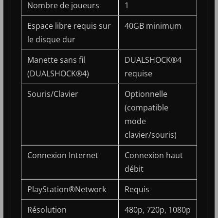
Nombre de joueurs
1
Espace libre requis sur
40GB minimum
le disque dur
Manette sans fil
DUALSHOCK®4
(DUALSHOCK®4)
requise
Souris/Clavier
Optionnelle
(compatible
mode
clavier/souris)
Connexion Internet
Connexion haut
débit
PlayStation®Network
Requis
Résolution
480p, 720p, 1080p