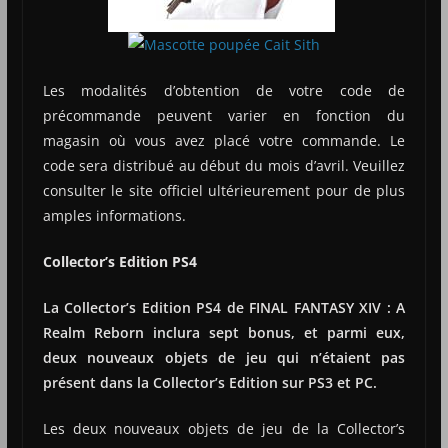
Les modalités d’obtention de votre code de
précommande peuvent varier en fonction du
magasin où vous avez placé votre commande. Le
code sera distribué au début du mois d’avril. Veuillez
consulter le site officiel ultérieurement pour de plus
amples informations.
Collector’s Edition PS4
La Collector’s Edition PS4 de FINAL FANTASY XIV : A
Realm Reborn inclura sept bonus, et parmi eux,
deux nouveaux objets de jeu qui n’étaient pas
présent dans la Collector’s Edition sur PS3 et PC.
Les deux nouveaux objets de jeu de la Collector’s