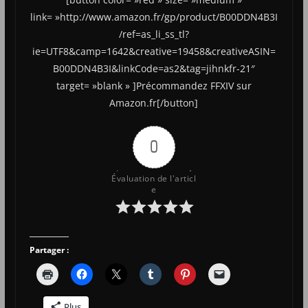
link= »http://www.amazon.fr/gp/product/B00DDN4B3I
/ref=as_li_ss_tl?
ie=UTF8&camp=1642&creative=19458&creativeASIN=
B00DDN4B3I&linkCode=as2&tag=jihnkfr-21″
target= »blank » ]Précommandez FFXIV sur
Amazon.fr[/button]
0
Évaluation de l'articl
e
Partager :
Plus