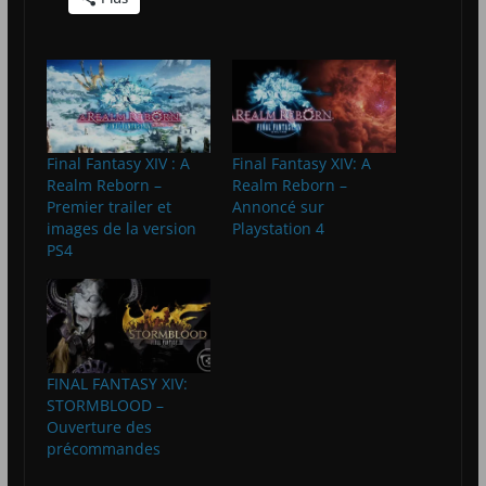
Final Fantasy XIV : A
Final Fantasy XIV: A
Realm Reborn –
Realm Reborn –
Premier trailer et
Annoncé sur
images de la version
Playstation 4
PS4
FINAL FANTASY XIV:
STORMBLOOD –
Ouverture des
précommandes