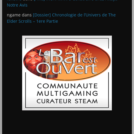
Notre Avis
ngame
dans
[Dossier] Chronologie de l’Univers de The
Elder Scrolls – 1ere Partie