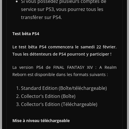
Si vous possédez plusieurs comptes de
service sur PS3, vous pourrez tous les
transférer sur PS4.
Test bêta PS4
Le test bêta PS4 commencera le samedi 22 février.
Tous les détenteurs de PS4 pourront y participer !
La version PS4 de FINAL FANTASY XIV : A Realm
Reborn est disponible dans les formats suivants :
Standard Edition (Boîte/téléchargeable)
Collector’s Edition (Boîte)
Collector’s Edition (Téléchargeable)
Mise à niveau téléchargeable