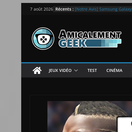
Passer
Récents :
[Notre Avis] Samsung Galaxy Z
7 août 2026
au
quotidien
[PS5] New World Aeternum [
contenu
[PS5] Throne and Liberty – N
[Notre Avis] Spy x Family: C
LEGO dévoile la LEGO Techn
JEUX VIDÉO
TEST
CINÉMA