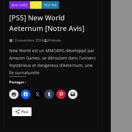
JEUX VIDÉO
TEST
TEST PS5
[PS5] New World
Aeternum [Notre Avis]
13 novembre 2024
Jihnkoda
New World est un MMORPG développé par
Amazon Games, se déroulant dans l’univers
mystérieux et dangereux d’Aeternum, une
île surnaturelle
Partager :
Plus