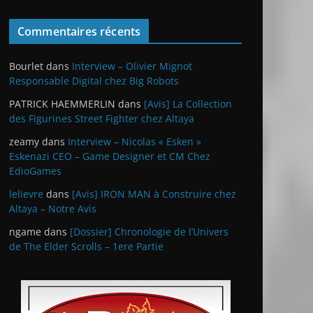
Commentaires récents
Bourlet
dans
Interview – Olivier Mignot
Responsable Digital chez Big Robots
PATRICK HAEMMERLIN
dans
[Avis] La Collection
des Figurines Street Fighter chez Altaya
zeamy
dans
Interview – Nicolas « Esken »
Eskenazi CEO – Game Designer et CM Chez
EdioGames
lelievre
dans
[Avis] IRON MAN à Construire chez
Altaya – Notre Avis
ngame
dans
[Dossier] Chronologie de l’Univers
de The Elder Scrolls – 1ere Partie