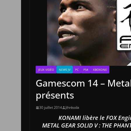
JEUX VIDÉO
NEWS JV
PC
PS4
XBOXONE
Gamescom 14 – Metal 
présents
30 juillet 2014
Jihnkoda
KONAMI libère le FOX Engi
METAL GEAR SOLID V : THE PHANT