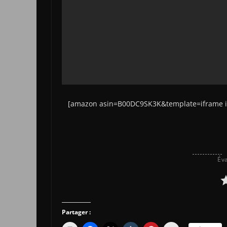
[amazon asin=B00DC9SK3K&template=iframe 
Éva
Partager :