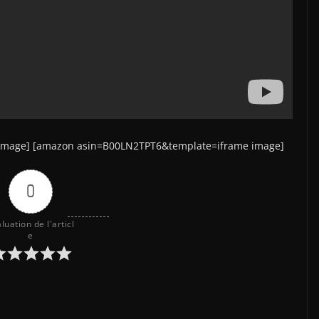
image] [amazon asin=B00LN2TPT6&template=iframe image]
0
luation de l'articl
e