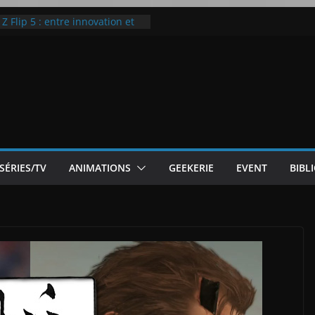
 Flip 5 : entre innovation et
Notre Avis]
otre Avis
ode White
ic McLaren P1
SÉRIES/TV
ANIMATIONS
GEEKERIE
EVENT
BIBL