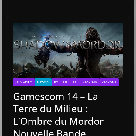
JEUX VIDÉO
NEWS JV
PC
PS3
PS4
XBOX 360
XBOXONE
Gamescom 14 – La
Terre du Milieu :
L’Ombre du Mordor
Nouvelle Bande