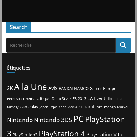
Search
Étiquettes
A la Une
2K
Avis
BANDAI NAMCO Games Europe
EA
Event
critique
E3 2013
film
cinéma
Deep Silver
Bethesda
Final
konami
Gameplay
livre
manga
Japan Expo
fantasy
Koch Media
Marvel
PC
PlayStation
Nintendo
Nintendo 3DS
3
PlayStation 4
Playstation Vita
PlayStation3