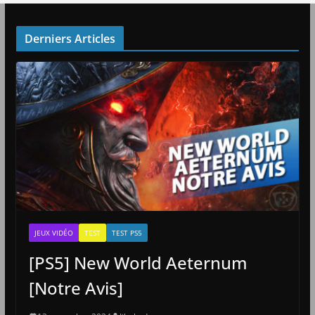
Derniers Articles
JEUX VIDÉO
TEST
TEST PS5
[PS5] New World Aeternum
[Notre Avis]