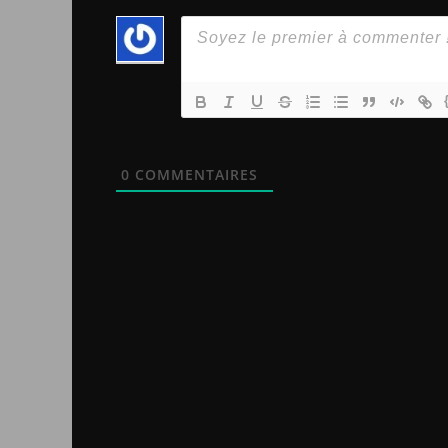
0
COMMENTAIRES