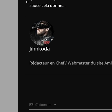
sauce cela donne…
Jihnkoda
Rédacteur en Chef / Webmaster du site Amic
S’abonner