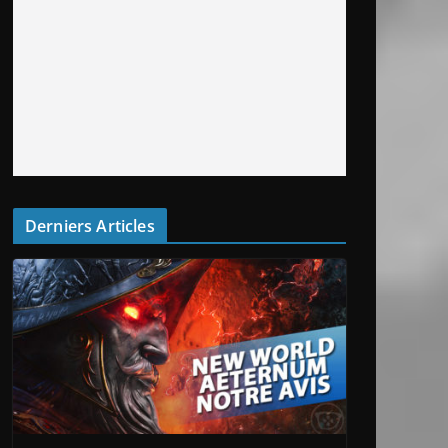
Derniers Articles