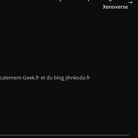
Xenoverse
alement-Geek.fr et du blog jihnkoda.fr