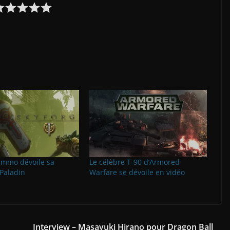
e mmo dévoile sa
Le célèbre T-90 d’Armored
 Paladin
Warfare se dévoile en vidéo
Interview – Masayuki Hirano pour Dragon Ball