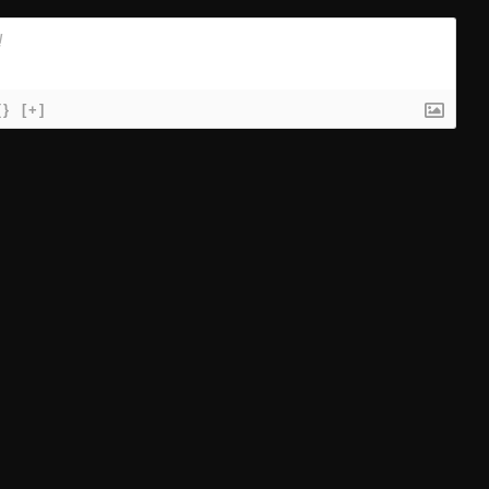
{}
[+]