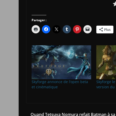
Partager :
Plus
Skyforge annonce de l’open beta
Skyforge l
et cinématique
version du
Quand Tetsuya Nomura refait Batman à sa