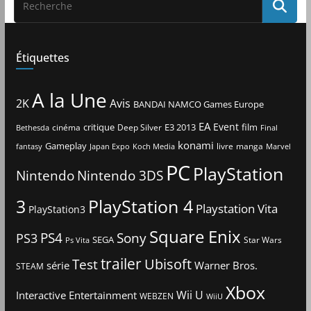
Étiquettes
A la Une
2K
Avis
BANDAI NAMCO Games Europe
EA
Event
critique
E3 2013
film
cinéma
Deep Silver
Bethesda
Final
konami
Gameplay
livre
manga
Japan Expo
fantasy
Koch Media
Marvel
PC
PlayStation
Nintendo
Nintendo 3DS
3
PlayStation 4
Playstation Vita
PlayStation3
Square Enix
PS4
Sony
PS3
SEGA
Star Wars
Ps Vita
trailer
Ubisoft
Test
Warner Bros.
série
STEAM
Xbox
Interactive Entertainment
Wii U
WEBZEN
WiiU