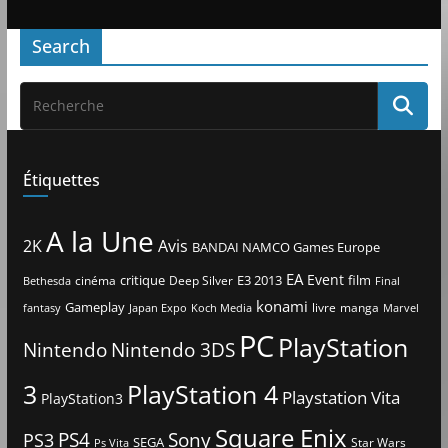
Search
Étiquettes
A la Une
2K
Avis
BANDAI NAMCO Games Europe
EA
Event
critique
E3 2013
film
cinéma
Deep Silver
Bethesda
Final
konami
Gameplay
livre
manga
Japan Expo
fantasy
Koch Media
Marvel
PC
PlayStation
Nintendo
Nintendo 3DS
3
PlayStation 4
Playstation Vita
PlayStation3
Square Enix
PS4
Sony
PS3
SEGA
Star Wars
Ps Vita