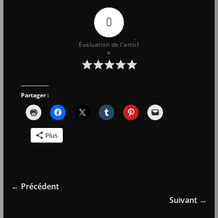
0
Évaluation de l'articl
e
Partager :
Plus
← Précédent
Suivant →