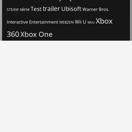
trailer
Ubisoft
Test
Warner Bros.
série
STEAM
Xbox
Interactive Entertainment
Wii U
WEBZEN
WiiU
360
Xbox One