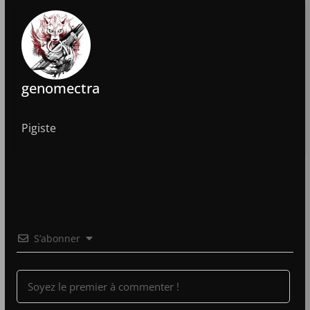
genomectra
Pigiste
S’abonner