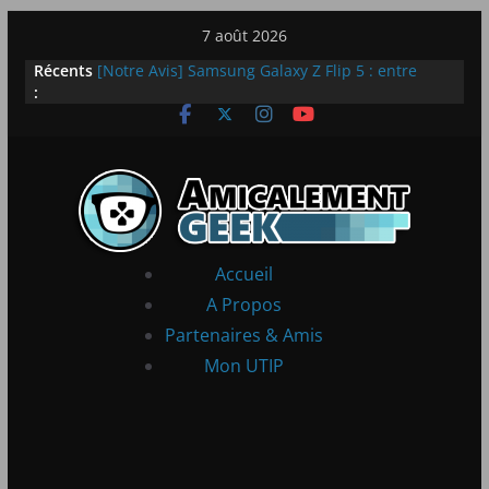
Passer
7 août 2026
LEGO dévoile la LEGO Technic McLaren P1
au
Récents
[Notre Avis] Samsung Galaxy Z Flip 5 : entre
contenu
:
innovation et quotidien
[PS5] New World Aeternum [Notre Avis]
[PS5] Throne and Liberty – Notre Avis
[Notre Avis] Spy x Family: Code White
Accueil
A Propos
Partenaires & Amis
Mon UTIP