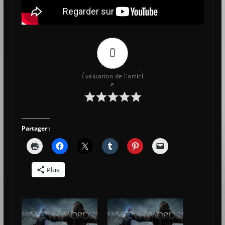
0
Évaluation de l'articl
e
Partager :
Plus