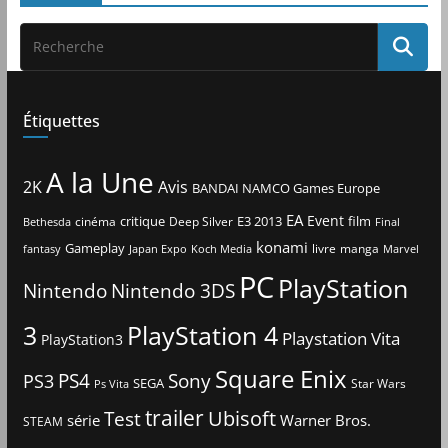
Étiquettes
A la Une
2K
Avis
BANDAI NAMCO Games Europe
EA
Event
critique
E3 2013
film
cinéma
Deep Silver
Bethesda
Final
konami
Gameplay
livre
manga
Japan Expo
fantasy
Koch Media
Marvel
PC
PlayStation
Nintendo
Nintendo 3DS
3
PlayStation 4
Playstation Vita
PlayStation3
Square Enix
PS4
Sony
PS3
SEGA
Star Wars
Ps Vita
trailer
Ubisoft
Test
Warner Bros.
série
STEAM