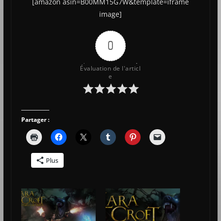
[amazon asin=B00MM15G7W&template=iframe
image]
0
Évaluation de l'articl
e
Partager :
Plus