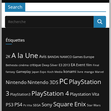
Search
Étiquettes
A la Une
2K
Avis
BANDAI NAMCO Games Europe
EA
Event
critique
E3 2013
film
cinéma
Deep Silver
Bethesda
Final
konami
Gameplay
livre
manga
Japan Expo
fantasy
Koch Media
Marvel
PC
PlayStation
Nintendo
Nintendo 3DS
3
PlayStation 4
Playstation Vita
PlayStation3
Square Enix
PS4
Sony
PS3
SEGA
Star Wars
Ps Vita