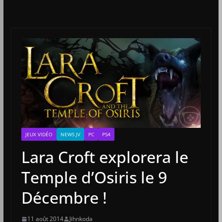
JEUX VIDÉO
NEWS JV
PC
PS4
Lara Croft explorera le
Temple d’Osiris le 9
Décembre !
11 août 2014
Jihnkoda