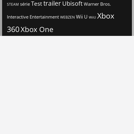
trailer
Ubisoft
Test
Warner Bros.
série
STEAM
Xbox
Interactive Entertainment
Wii U
WEBZEN
WiiU
360
Xbox One