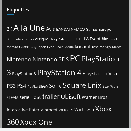
Étiquettes
A la Une
2K
Avis
BANDAI NAMCO Games Europe
EA
Event
critique
E3 2013
film
cinéma
Deep Silver
Bethesda
Final
konami
Gameplay
livre
manga
Japan Expo
fantasy
Koch Media
Marvel
PC
PlayStation
Nintendo
Nintendo 3DS
3
PlayStation 4
Playstation Vita
PlayStation3
Square Enix
PS4
Sony
PS3
SEGA
Star Wars
Ps Vita
trailer
Ubisoft
Test
Warner Bros.
série
STEAM
Xbox
Interactive Entertainment
Wii U
WEBZEN
WiiU
360
Xbox One