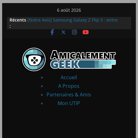
Passer
6 août 2026
au
Récents
[Notre Avis] Samsung Galaxy Z Flip 5 : entre
contenu
:
innovation et quotidien
[PS5] New World Aeternum [Notre Avis]
[PS5] Throne and Liberty – Notre Avis
[Notre Avis] Spy x Family: Code White
LEGO dévoile la LEGO Technic McLaren P1
Accueil
A Propos
Partenaires & Amis
Mon UTIP