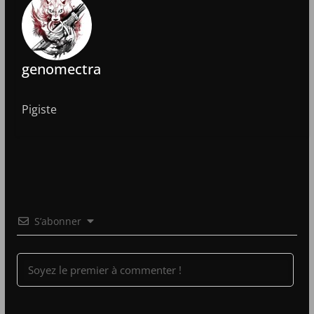
genomectra
Pigiste
S’abonner