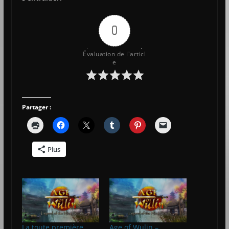
0
Évaluation de l'articl
e
Partager :
Plus
La toute première
Age of Wulin –