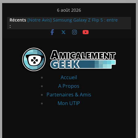
Passer
6 août 2026
au
Récents
[Notre Avis] Samsung Galaxy Z Flip 5 : entre
contenu
:
innovation et quotidien
[PS5] New World Aeternum [Notre Avis]
[PS5] Throne and Liberty – Notre Avis
[Notre Avis] Spy x Family: Code White
LEGO dévoile la LEGO Technic McLaren P1
Accueil
A Propos
Partenaires & Amis
Mon UTIP