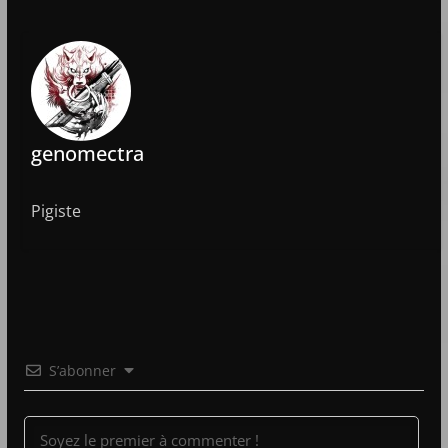
genomectra
Pigiste
S’abonner