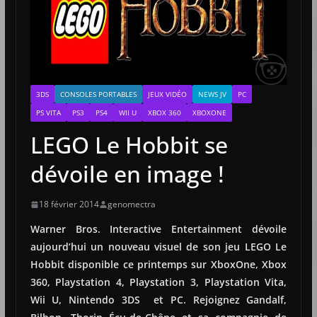
3DS
CONSOLES PORTABLES
JEUX VIDÉO
NEWS JV
PC
PS VITA
PS3
PS4
WII U
XBOX 360
XBOXONE
LEGO Le Hobbit se
dévoile en image !
18 février 2014
genomectra
Warner Bros. Interactive Entertainment dévoile
aujourd’hui un nouveau visuel de son jeu LEGO Le
Hobbit disponible ce printemps sur XboxOne, Xbox
360, Playstation 4, Playstation 3, Playstation Vita,
Wii U, Nintendo 3DS et PC. Rejoignez Gandalf,