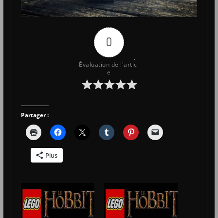
0
Évaluation de l'articl
e
Partager :
Plus