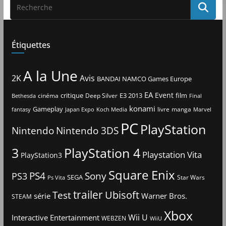
Étiquettes
A la Une
2K
Avis
BANDAI NAMCO Games Europe
EA
Event
critique
E3 2013
film
cinéma
Deep Silver
Bethesda
Final
konami
Gameplay
livre
manga
Japan Expo
fantasy
Koch Media
Marvel
PC
PlayStation
Nintendo
Nintendo 3DS
3
PlayStation 4
Playstation Vita
PlayStation3
Square Enix
PS4
Sony
PS3
SEGA
Star Wars
Ps Vita
trailer
Ubisoft
Test
Warner Bros.
série
STEAM
Xbox
Interactive Entertainment
Wii U
WEBZEN
WiiU