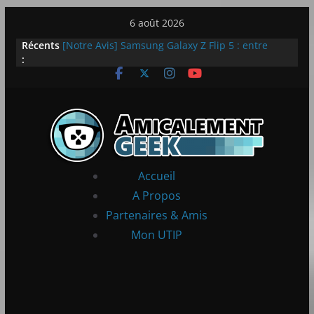
Passer
6 août 2026
au
Récents
[Notre Avis] Samsung Galaxy Z Flip 5 : entre
contenu
:
innovation et quotidien
[PS5] New World Aeternum [Notre Avis]
[PS5] Throne and Liberty – Notre Avis
[Notre Avis] Spy x Family: Code White
LEGO dévoile la LEGO Technic McLaren P1
Accueil
A Propos
Partenaires & Amis
Mon UTIP