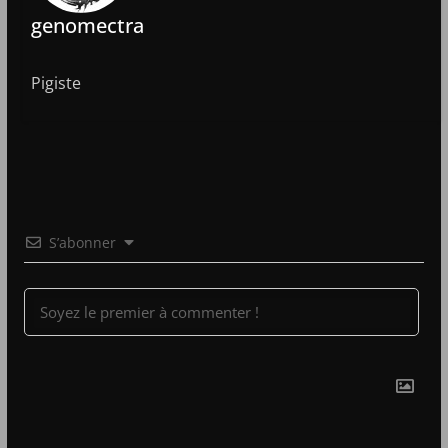
genomectra
Pigiste
S’abonner