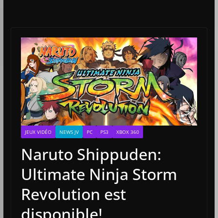
JEUX VIDÉO
NEWS JV
PC
PS3
XBOX 360
Naruto Shippuden:
Ultimate Ninja Storm
Revolution est
disponible!