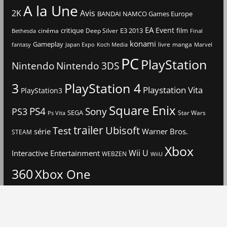
A la Une
2K
Avis
BANDAI NAMCO Games Europe
EA
Event
critique
E3 2013
film
cinéma
Deep Silver
Bethesda
Final
konami
Gameplay
livre
manga
Japan Expo
fantasy
Koch Media
Marvel
PC
PlayStation
Nintendo
Nintendo 3DS
3
PlayStation 4
Playstation Vita
PlayStation3
Square Enix
PS4
Sony
PS3
SEGA
Star Wars
Ps Vita
trailer
Ubisoft
Test
Warner Bros.
série
STEAM
Xbox
Interactive Entertainment
Wii U
WEBZEN
WiiU
360
Xbox One