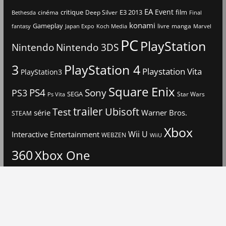
EA
Event
critique
E3 2013
film
cinéma
Deep Silver
Bethesda
Final
konami
Gameplay
livre
manga
Japan Expo
fantasy
Koch Media
Marvel
PC
PlayStation
Nintendo
Nintendo 3DS
3
PlayStation 4
Playstation Vita
PlayStation3
Square Enix
PS4
Sony
PS3
SEGA
Star Wars
Ps Vita
trailer
Ubisoft
Test
Warner Bros.
série
STEAM
Xbox
Interactive Entertainment
Wii U
WEBZEN
WiiU
360
Xbox One