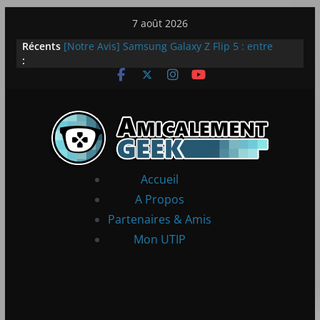
Passer
7 août 2026
au
Récents
[Notre Avis] Samsung Galaxy Z Flip 5 : entre
contenu
:
innovation et quotidien
[PS5] New World Aeternum [Notre Avis]
[PS5] Throne and Liberty – Notre Avis
[Notre Avis] Spy x Family: Code White
LEGO dévoile la LEGO Technic McLaren P1
Accueil
A Propos
Partenaires & Amis
Mon UTIP