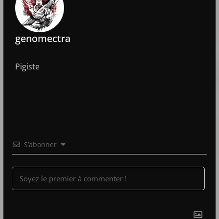
genomectra
Pigiste
S’abonner