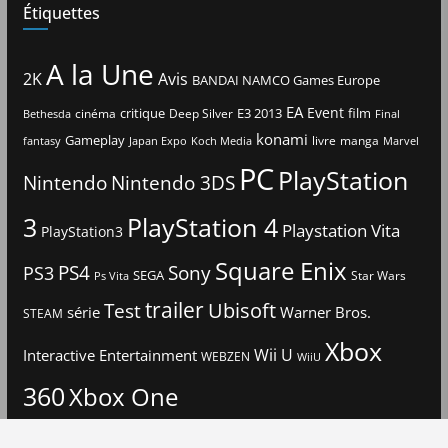
Étiquettes
A la Une
2K
Avis
BANDAI NAMCO Games Europe
EA
Event
critique
E3 2013
film
cinéma
Deep Silver
Bethesda
Final
konami
Gameplay
livre
manga
Japan Expo
fantasy
Koch Media
Marvel
PC
PlayStation
Nintendo
Nintendo 3DS
3
PlayStation 4
Playstation Vita
PlayStation3
Square Enix
PS4
Sony
PS3
SEGA
Star Wars
Ps Vita
trailer
Ubisoft
Test
Warner Bros.
série
STEAM
Xbox
Interactive Entertainment
Wii U
WEBZEN
WiiU
360
Xbox One