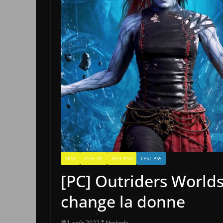
TEST
TEST PC
TEST PS4
TEST PS5
[PC] Outriders Worlds
change la donne
1 août 2022
Jihnkoda