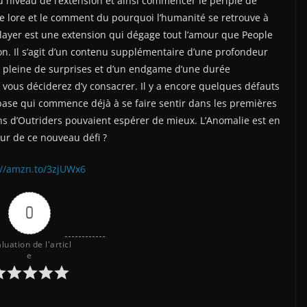
 niveau de l’extension et ainsi commencer le périple de
le lore et le comment du pourquoi l’humanité se retrouve à
slayer est une extension qui dégage tout l’amour que People
ion. Il s’agit d’un contenu supplémentaire d’une profondeur
e pleine de surprises et d’un endgame d’une durée
 vous déciderez d’y consacrer. Il y a encore quelques défauts
base qui commence déjà à se faire sentir dans les premières
ans d’Outriders pouvaient espérer de mieux. L’Anomalie est en
eur de ce nouveau défi ?
://amzn.to/3zjUWx6
0
luation de l'articl
e