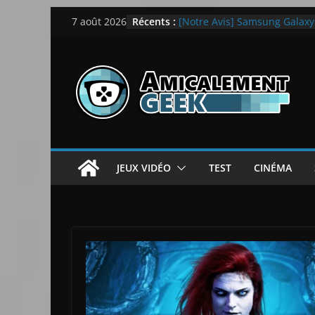
Passer
Récents :
[Notre Avis] Samsung Galaxy Z
7 août 2026
au
quotidien
[PS5] New World Aeternum [
contenu
[PS5] Throne and Liberty – N
[Notre Avis] Spy x Family: C
LEGO dévoile la LEGO Techn
JEUX VIDÉO
TEST
CINÉMA