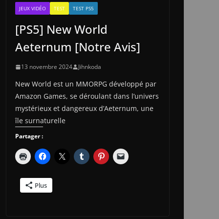
JEUX VIDÉO
TEST
TEST PS5
[PS5] New World
Aeternum [Notre Avis]
13 novembre 2024
Jihnkoda
New World est un MMORPG développé par
Amazon Games, se déroulant dans l’univers
mystérieux et dangereux d’Aeternum, une
île surnaturelle
Partager :
Plus