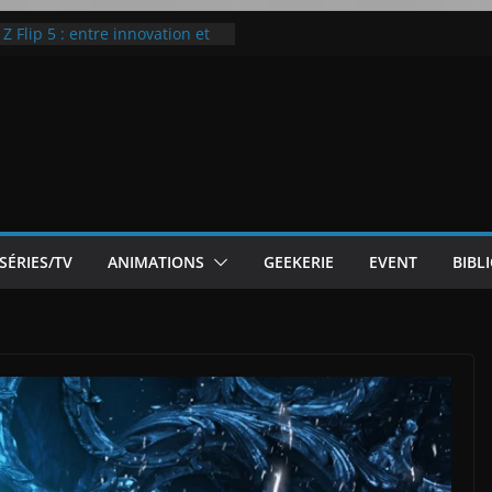
 Flip 5 : entre innovation et
Notre Avis]
otre Avis
ode White
ic McLaren P1
SÉRIES/TV
ANIMATIONS
GEEKERIE
EVENT
BIBL