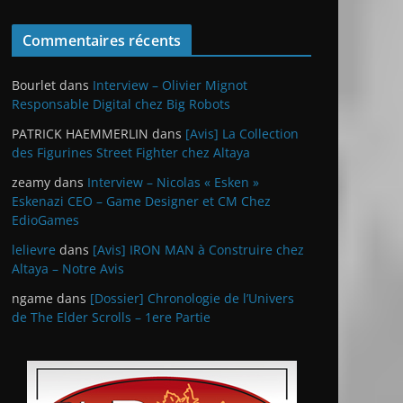
Commentaires récents
Bourlet
dans
Interview – Olivier Mignot
Responsable Digital chez Big Robots
PATRICK HAEMMERLIN
dans
[Avis] La Collection
des Figurines Street Fighter chez Altaya
zeamy
dans
Interview – Nicolas « Esken »
Eskenazi CEO – Game Designer et CM Chez
EdioGames
lelievre
dans
[Avis] IRON MAN à Construire chez
Altaya – Notre Avis
ngame
dans
[Dossier] Chronologie de l’Univers
de The Elder Scrolls – 1ere Partie