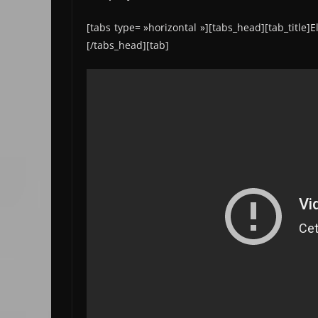
[tabs type= »horizontal »][tabs_head][tab_title]Elon
[/tabs_head][tab]