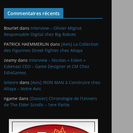
Commentaires récents
Bourlet
dans
Interview – Olivier Mignot
Responsable Digital chez Big Robots
PATRICK HAEMMERLIN
dans
[Avis] La Collection
des Figurines Street Fighter chez Altaya
zeamy
dans
Interview – Nicolas « Esken »
Eskenazi CEO – Game Designer et CM Chez
EdioGames
lelievre
dans
[Avis] IRON MAN à Construire chez
Altaya – Notre Avis
ngame
dans
[Dossier] Chronologie de l’Univers
de The Elder Scrolls – 1ere Partie