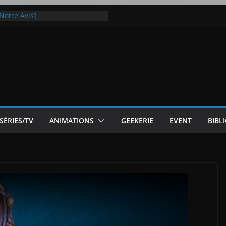
Notre Avis]
otre Avis
ode White
ic McLaren P1
 Flip 5 : entre innovation et
SÉRIES/TV
ANIMATIONS
GEEKERIE
EVENT
BIBL