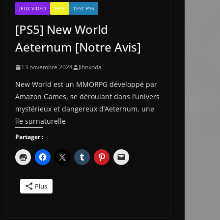
JEUX VIDÉO
TEST
TEST PS5
[PS5] New World
Aeternum [Notre Avis]
13 novembre 2024
Jihnkoda
New World est un MMORPG développé par
Amazon Games, se déroulant dans l’univers
mystérieux et dangereux d’Aeternum, une
île surnaturelle
Partager :
Plus