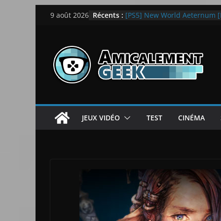
Passer
Récents :
[PS5] New World Aeternum [
9 août 2026
au
[PS5] Throne and Liberty – N
[Notre Avis] Spy x Family: C
contenu
LEGO dévoile la LEGO Techn
[Notre Avis] Samsung Galaxy Z
quotidien
JEUX VIDÉO
TEST
CINÉMA