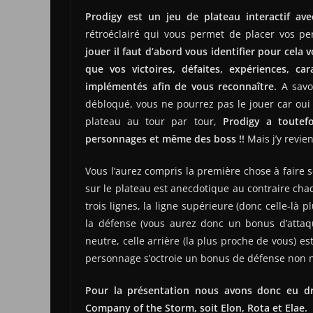
Prodigy est un jeu de plateau interactif avec
rétroéclairé qui vous permet de placer vos per
jouer il faut d’abord vous identifier pour cela
que vos victoires, défaites, expériences, ca
implémentés afin de vous reconnaître.
A savo
débloqué, vous ne pourrez pas le jouer car oui
plateau au tour par tour,
Prodigy a toutef
personnages et même des boss !!
Mais j’y revie
Vous l’aurez compris la première chose à faire
sur le plateau est anecdotique au contraire ch
trois lignes, la ligne supérieure (donc celle-là p
la défense (vous aurez donc un bonus d’attaqu
neutre, celle arrière (la plus proche de vous) e
personnage s’octroie un bonus de défense non n
Pour la présentation nous avons donc eu dr
Company of the Storm, soit Elon, Rota et Elae.