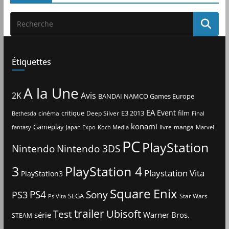
Étiquettes
A la Une
2K
Avis
BANDAI NAMCO Games Europe
EA
Event
critique
E3 2013
film
cinéma
Deep Silver
Bethesda
Final
konami
Gameplay
livre
manga
Japan Expo
fantasy
Koch Media
Marvel
PC
PlayStation
Nintendo
Nintendo 3DS
3
PlayStation 4
Playstation Vita
PlayStation3
Square Enix
PS4
Sony
PS3
SEGA
Star Wars
Ps Vita
trailer
Ubisoft
Test
Warner Bros.
série
STEAM