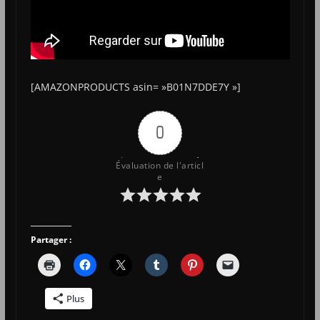
[AMAZONPRODUCTS asin= »B01N7DDE7Y »]
0
Évaluation de l'articl
e
Partager :
Plus