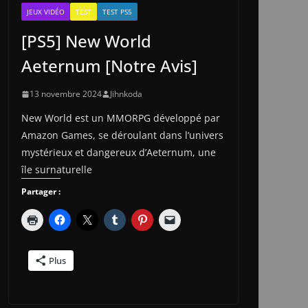
JEUX VIDÉO
TEST
TEST PS5
[PS5] New World
Aeternum [Notre Avis]
13 novembre 2024
Jihnkoda
New World est un MMORPG développé par
Amazon Games, se déroulant dans l’univers
mystérieux et dangereux d’Aeternum, une
île surnaturelle
Partager :
Plus