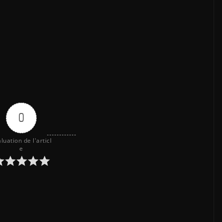
0
luation de l'articl
e