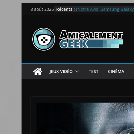
Passer
Récents :
[Notre Avis] Samsung Galaxy Z
8 août 2026
au
quotidien
[PS5] New World Aeternum [
contenu
[PS5] Throne and Liberty – N
[Notre Avis] Spy x Family: C
LEGO dévoile la LEGO Techn
JEUX VIDÉO
TEST
CINÉMA