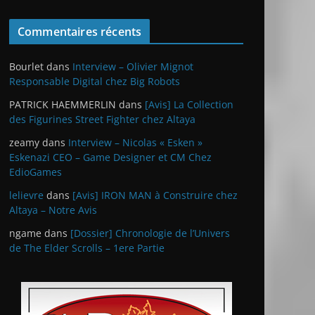
Commentaires récents
Bourlet
dans
Interview – Olivier Mignot
Responsable Digital chez Big Robots
PATRICK HAEMMERLIN
dans
[Avis] La Collection
des Figurines Street Fighter chez Altaya
zeamy
dans
Interview – Nicolas « Esken »
Eskenazi CEO – Game Designer et CM Chez
EdioGames
lelievre
dans
[Avis] IRON MAN à Construire chez
Altaya – Notre Avis
ngame
dans
[Dossier] Chronologie de l’Univers
de The Elder Scrolls – 1ere Partie