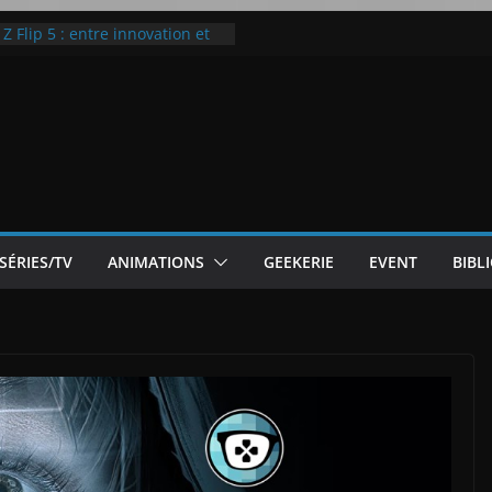
 Flip 5 : entre innovation et
Notre Avis]
otre Avis
ode White
ic McLaren P1
SÉRIES/TV
ANIMATIONS
GEEKERIE
EVENT
BIBL