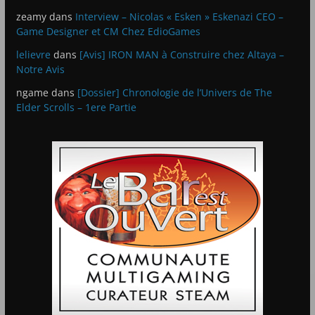
zeamy
dans
Interview – Nicolas « Esken » Eskenazi CEO –
Game Designer et CM Chez EdioGames
lelievre
dans
[Avis] IRON MAN à Construire chez Altaya –
Notre Avis
ngame
dans
[Dossier] Chronologie de l’Univers de The
Elder Scrolls – 1ere Partie