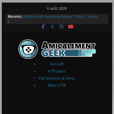
Passer
6 août 2026
au
Récents
[Notre Avis] Samsung Galaxy Z Flip 5 : entre
contenu
:
innovation et quotidien
[PS5] New World Aeternum [Notre Avis]
[PS5] Throne and Liberty – Notre Avis
[Notre Avis] Spy x Family: Code White
LEGO dévoile la LEGO Technic McLaren P1
Accueil
A Propos
Partenaires & Amis
Mon UTIP