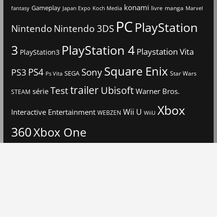
konami
Gameplay
livre
manga
Japan Expo
fantasy
Koch Media
Marvel
PC
PlayStation
Nintendo
Nintendo 3DS
3
PlayStation 4
Playstation Vita
PlayStation3
Square Enix
PS4
Sony
PS3
SEGA
Star Wars
Ps Vita
trailer
Ubisoft
Test
Warner Bros.
série
STEAM
Xbox
Interactive Entertainment
Wii U
WEBZEN
WiiU
360
Xbox One