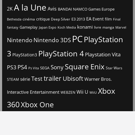
A la Une
2K
Avis
BANDAI NAMCO Games Europe
EA
Event
critique
E3 2013
film
cinéma
Deep Silver
Bethesda
Final
konami
Gameplay
livre
manga
Japan Expo
fantasy
Koch Media
Marvel
PC
PlayStation
Nintendo
Nintendo 3DS
3
PlayStation 4
Playstation Vita
PlayStation3
Square Enix
PS4
Sony
PS3
SEGA
Star Wars
Ps Vita
trailer
Ubisoft
Test
Warner Bros.
série
STEAM
Xbox
Interactive Entertainment
Wii U
WEBZEN
WiiU
360
Xbox One