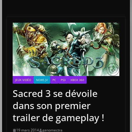
JEUX VIDÉO
NEWS JV
PC
PS3
XBOX 360
Sacred 3 se dévoile
dans son premier
trailer de gameplay !
19 mars 2014
genomectra