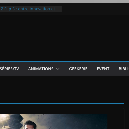
 Flip 5 : entre innovation et
Notre Avis]
otre Avis
ode White
ic McLaren P1
SÉRIES/TV
ANIMATIONS
GEEKERIE
EVENT
BIBL