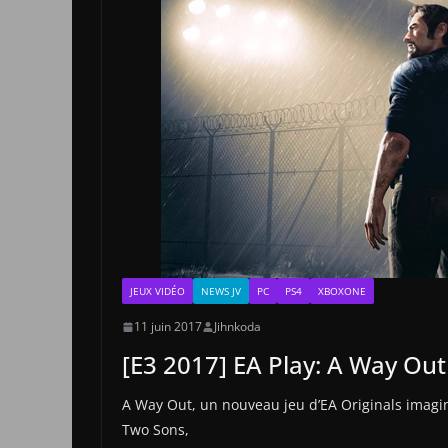
JEUX VIDÉO
NEWS JV
PC
PS4
XBOXONE
11 juin 2017
Jihnkoda
[E3 2017] EA Play: A Way Out 
A Way Out, un nouveau jeu d’EA Originals imaginé
Two Sons,