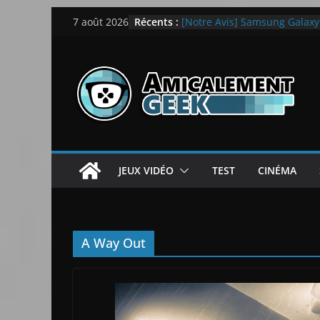
Passer
Récents :
[Notre Avis] Samsung Galaxy Z
7 août 2026
au
quotidien
[PS5] New World Aeternum [
contenu
[PS5] Throne and Liberty – N
[Notre Avis] Spy x Family: C
LEGO dévoile la LEGO Techn
JEUX VIDÉO
TEST
CINÉMA
A Way Out