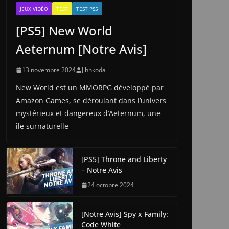
JEUX VIDÉO
TEST
TEST PS5
[PS5] New World
Aeternum [Notre Avis]
13 novembre 2024
Jihnkoda
New World est un MMORPG développé par
Amazon Games, se déroulant dans l’univers
mystérieux et dangereux d’Aeternum, une
île surnaturelle
[PS5] Throne and Liberty
– Notre Avis
24 octobre 2024
[Notre Avis] Spy x Family:
Code White