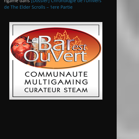
ngame
dans
[Dossier] Chronologie de l’Univers
de The Elder Scrolls – 1ere Partie