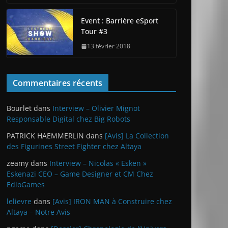
Event : Barrière eSport
Tour #3
13 février 2018
Commentaires récents
Bourlet
dans
Interview – Olivier Mignot
Responsable Digital chez Big Robots
PATRICK HAEMMERLIN
dans
[Avis] La Collection
des Figurines Street Fighter chez Altaya
zeamy
dans
Interview – Nicolas « Esken »
Eskenazi CEO – Game Designer et CM Chez
EdioGames
lelievre
dans
[Avis] IRON MAN à Construire chez
Altaya – Notre Avis