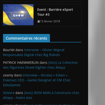
Event : Barrière eSport
Tour #3
13 février 2018
Commentaires récents
Bourlet
dans
Interview – Olivier Mignot
Responsable Digital chez Big Robots
PATRICK HAEMMERLIN
dans
[Avis] La Collection
des Figurines Street Fighter chez Altaya
zeamy
dans
Interview – Nicolas « Esken »
Eskenazi CEO – Game Designer et CM Chez
EdioGames
lelievre
dans
[Avis] IRON MAN à Construire chez
Altaya – Notre Avis