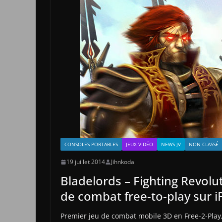
CONSOLES PORTABLES
JEUX VIDÉO
NEWS JV
NON CLASSÉ
19 juillet 2014
Jihnkoda
Bladelords – Fighting Revolut
de combat free-to-play sur i
Premier jeu de combat mobile 3D en Free-2-Play,