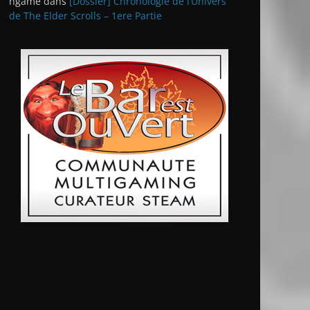
ngame
dans
[Dossier] Chronologie de l’Univers
de The Elder Scrolls – 1ere Partie