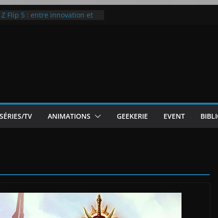
 Flip 5 : entre innovation et
Notre Avis]
otre Avis
ode White
ic McLaren P1
SÉRIES/TV
ANIMATIONS
GEEKERIE
EVENT
BIBL