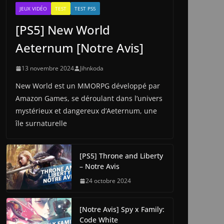
JEUX VIDÉO
TEST
TEST PS5
[PS5] New World
Aeternum [Notre Avis]
13 novembre 2024
Jihnkoda
New World est un MMORPG développé par
Amazon Games, se déroulant dans l’univers
mystérieux et dangereux d’Aeternum, une
île surnaturelle
[PS5] Throne and Liberty
– Notre Avis
24 octobre 2024
[Notre Avis] Spy x Family:
Code White