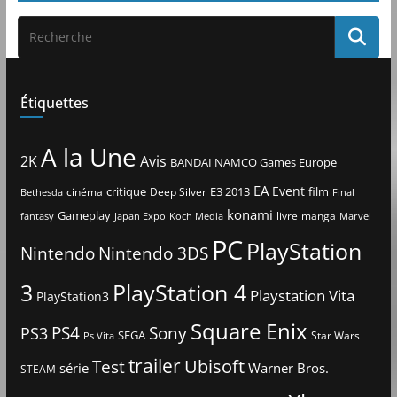
Étiquettes
A la Une
2K
Avis
BANDAI NAMCO Games Europe
EA
Event
critique
E3 2013
film
cinéma
Deep Silver
Bethesda
Final
konami
Gameplay
livre
manga
Japan Expo
fantasy
Koch Media
Marvel
PC
PlayStation
Nintendo
Nintendo 3DS
3
PlayStation 4
Playstation Vita
PlayStation3
Square Enix
PS4
Sony
PS3
SEGA
Star Wars
Ps Vita
trailer
Ubisoft
Test
Warner Bros.
série
STEAM