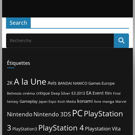
Search
Étiquettes
A la Une
2K
Avis
BANDAI NAMCO Games Europe
EA
Event
critique
E3 2013
film
cinéma
Deep Silver
Bethesda
Final
konami
Gameplay
livre
manga
Japan Expo
fantasy
Koch Media
Marvel
PC
PlayStation
Nintendo
Nintendo 3DS
3
PlayStation 4
Playstation Vita
PlayStation3