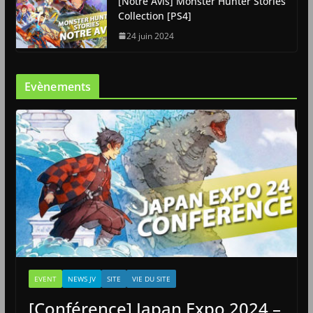
[Notre Avis] Monster Hunter Stories
Collection [PS4]
24 juin 2024
Evènements
EVENT
NEWS JV
SITE
VIE DU SITE
[Conférence] Japan Expo 2024 –