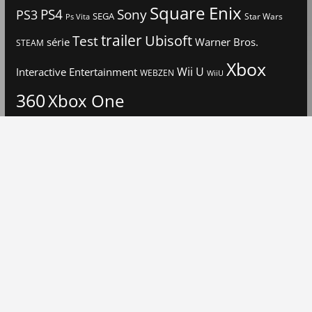
Square Enix
PS4
Sony
PS3
SEGA
Star Wars
Ps Vita
trailer
Ubisoft
Test
Warner Bros.
série
STEAM
Xbox
Interactive Entertainment
Wii U
WEBZEN
WiiU
360
Xbox One