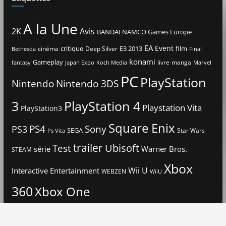
A la Une
2K
Avis
BANDAI NAMCO Games Europe
EA
Event
critique
E3 2013
film
cinéma
Deep Silver
Bethesda
Final
konami
Gameplay
livre
manga
Japan Expo
fantasy
Koch Media
Marvel
PC
PlayStation
Nintendo
Nintendo 3DS
3
PlayStation 4
Playstation Vita
PlayStation3
Square Enix
PS4
Sony
PS3
SEGA
Star Wars
Ps Vita
trailer
Ubisoft
Test
Warner Bros.
série
STEAM
Xbox
Interactive Entertainment
Wii U
WEBZEN
WiiU
360
Xbox One