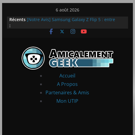
Passer
6 août 2026
au
Récents
[Notre Avis] Samsung Galaxy Z Flip 5 : entre
contenu
:
innovation et quotidien
[PS5] New World Aeternum [Notre Avis]
[PS5] Throne and Liberty – Notre Avis
[Notre Avis] Spy x Family: Code White
LEGO dévoile la LEGO Technic McLaren P1
Accueil
A Propos
Partenaires & Amis
Mon UTIP