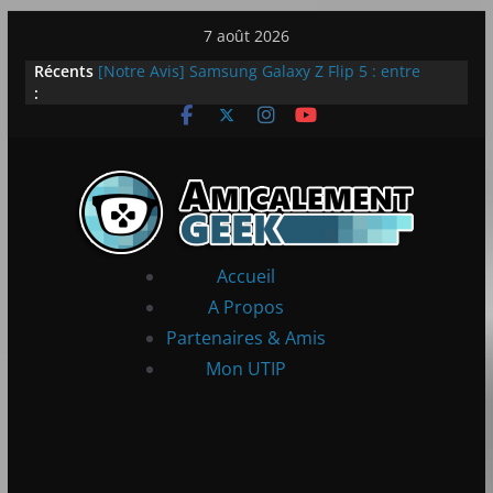
Passer
7 août 2026
au
Récents
[Notre Avis] Samsung Galaxy Z Flip 5 : entre
contenu
:
innovation et quotidien
[PS5] New World Aeternum [Notre Avis]
[PS5] Throne and Liberty – Notre Avis
[Notre Avis] Spy x Family: Code White
LEGO dévoile la LEGO Technic McLaren P1
Accueil
A Propos
Partenaires & Amis
Mon UTIP