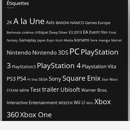
Étiquettes
A la Une
2K
Avis
BANDAI NAMCO Games Europe
EA
Event
critique
E3 2013
film
cinéma
Deep Silver
Bethesda
Final
konami
Gameplay
livre
manga
Japan Expo
fantasy
Koch Media
Marvel
PC
PlayStation
Nintendo
Nintendo 3DS
3
PlayStation 4
Playstation Vita
PlayStation3
Square Enix
PS4
Sony
PS3
SEGA
Star Wars
Ps Vita
trailer
Ubisoft
Test
Warner Bros.
série
STEAM
Xbox
Interactive Entertainment
Wii U
WEBZEN
WiiU
360
Xbox One