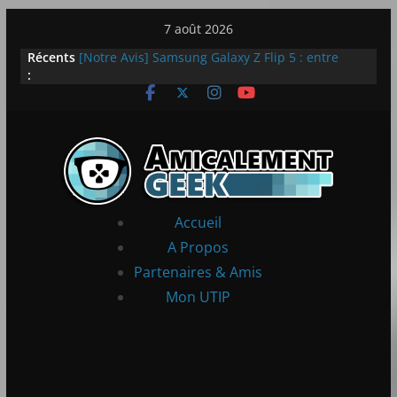
Passer
7 août 2026
au
Récents
[Notre Avis] Samsung Galaxy Z Flip 5 : entre
contenu
:
innovation et quotidien
[PS5] New World Aeternum [Notre Avis]
[PS5] Throne and Liberty – Notre Avis
[Notre Avis] Spy x Family: Code White
LEGO dévoile la LEGO Technic McLaren P1
Accueil
A Propos
Partenaires & Amis
Mon UTIP