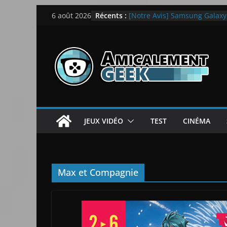
Passer
Récents :
[Notre Avis] Samsung Galaxy Z
6 août 2026
au
quotidien
[PS5] New World Aeternum [
contenu
[PS5] Throne and Liberty – N
[Notre Avis] Spy x Family: C
LEGO dévoile la LEGO Techn
JEUX VIDÉO
TEST
CINÉMA
Max et Compagnie