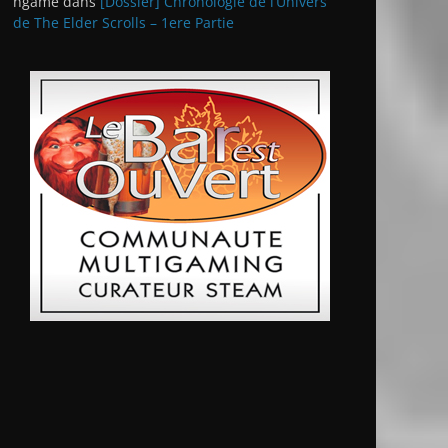
ngame
dans
[Dossier] Chronologie de l’Univers
de The Elder Scrolls – 1ere Partie