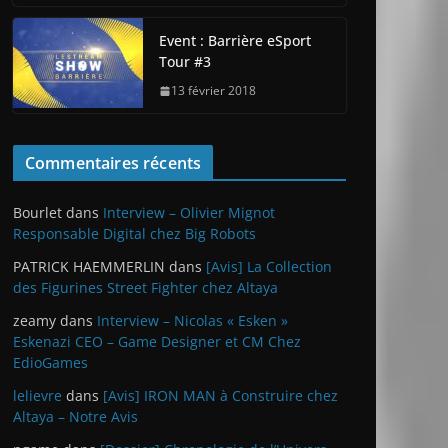
Event : Barrière eSport
Tour #3
13 février 2018
Commentaires récents
Bourlet
dans
Interview – Olivier Mignot
Responsable Digital chez Big Robots
PATRICK HAEMMERLIN
dans
[Avis] La Collection
des Figurines Street Fighter chez Altaya
zeamy
dans
Interview – Nicolas « Esken »
Eskenazi CEO – Game Designer et CM Chez
EdioGames
lelievre
dans
[Avis] IRON MAN à Construire chez
Altaya – Notre Avis