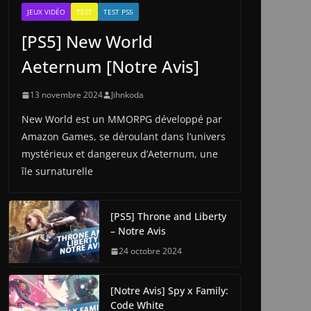
JEUX VIDÉO
TEST
TEST PS5
[PS5] New World
Aeternum [Notre Avis]
13 novembre 2024
Jihnkoda
New World est un MMORPG développé par
Amazon Games, se déroulant dans l’univers
mystérieux et dangereux d’Aeternum, une
île surnaturelle
[PS5] Throne and Liberty
– Notre Avis
24 octobre 2024
[Notre Avis] Spy x Family:
Code White