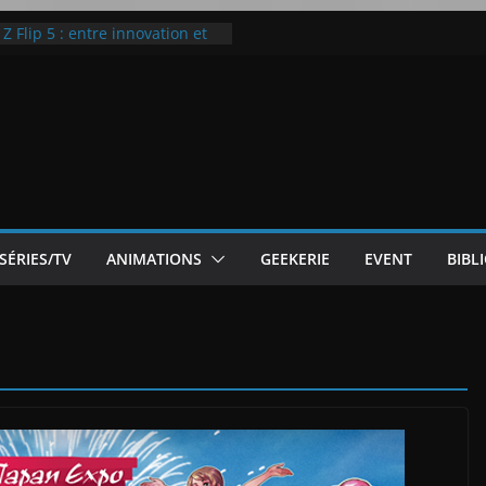
 Flip 5 : entre innovation et
Notre Avis]
otre Avis
ode White
ic McLaren P1
SÉRIES/TV
ANIMATIONS
GEEKERIE
EVENT
BIBL