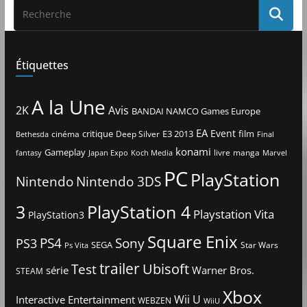
Étiquettes
A la Une
2K
Avis
BANDAI NAMCO Games Europe
EA
Event
critique
E3 2013
film
cinéma
Deep Silver
Bethesda
Final
konami
Gameplay
livre
manga
Japan Expo
fantasy
Koch Media
Marvel
PC
PlayStation
Nintendo
Nintendo 3DS
3
PlayStation 4
Playstation Vita
PlayStation3
Square Enix
PS4
Sony
PS3
SEGA
Star Wars
Ps Vita
trailer
Ubisoft
Test
Warner Bros.
série
STEAM
Xbox
Interactive Entertainment
Wii U
WEBZEN
WiiU