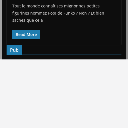
Tout le monde connaît ses mignonnes petites
figurines nommez Pop! de Funko ? Non ? Et bien
sachez que cela
Read More
Pub