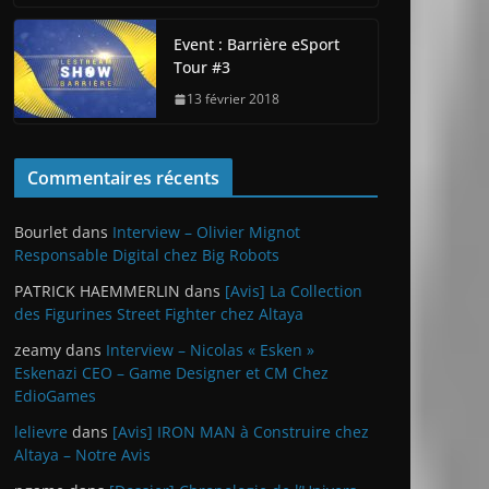
Event : Barrière eSport
Tour #3
13 février 2018
Commentaires récents
Bourlet
dans
Interview – Olivier Mignot
Responsable Digital chez Big Robots
PATRICK HAEMMERLIN
dans
[Avis] La Collection
des Figurines Street Fighter chez Altaya
zeamy
dans
Interview – Nicolas « Esken »
Eskenazi CEO – Game Designer et CM Chez
EdioGames
lelievre
dans
[Avis] IRON MAN à Construire chez
Altaya – Notre Avis