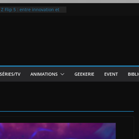
 Flip 5 : entre innovation et
Notre Avis]
otre Avis
ode White
ic McLaren P1
SÉRIES/TV
ANIMATIONS
GEEKERIE
EVENT
BIBL