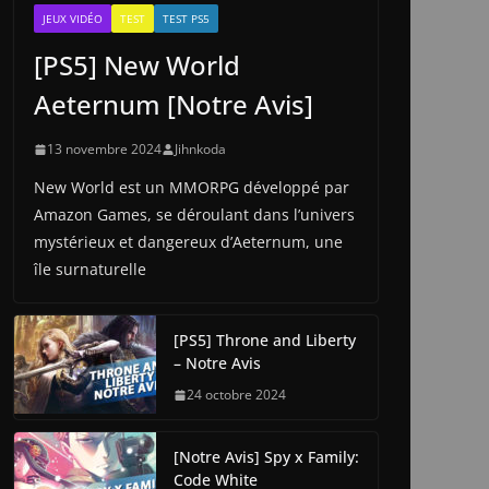
JEUX VIDÉO
TEST
TEST PS5
[PS5] New World
Aeternum [Notre Avis]
13 novembre 2024
Jihnkoda
New World est un MMORPG développé par
Amazon Games, se déroulant dans l’univers
mystérieux et dangereux d’Aeternum, une
île surnaturelle
[PS5] Throne and Liberty
– Notre Avis
24 octobre 2024
[Notre Avis] Spy x Family:
Code White