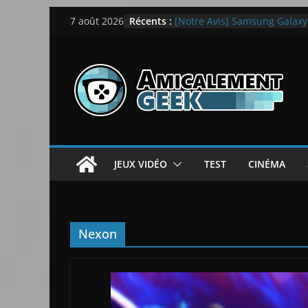
Passer
Récents :
[Notre Avis] Samsung Galaxy Z
7 août 2026
au
quotidien
[PS5] New World Aeternum [
contenu
[PS5] Throne and Liberty – N
[Notre Avis] Spy x Family: C
LEGO dévoile la LEGO Techn
JEUX VIDÉO
TEST
CINÉMA
Nexon