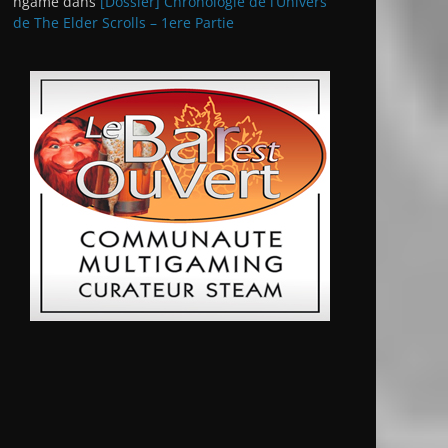
ngame
dans
[Dossier] Chronologie de l’Univers
de The Elder Scrolls – 1ere Partie