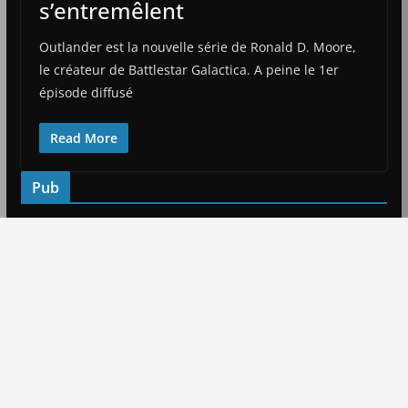
s’entremêlent
Outlander est la nouvelle série de Ronald D. Moore,
le créateur de Battlestar Galactica. A peine le 1er
épisode diffusé
Read More
Pub