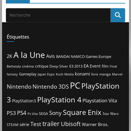
Étiquettes
A la Une
2K
Avis
BANDAI NAMCO Games Europe
EA
Event
critique
E3 2013
film
cinéma
Deep Silver
Bethesda
Final
konami
Gameplay
livre
manga
Japan Expo
fantasy
Koch Media
Marvel
PC
PlayStation
Nintendo
Nintendo 3DS
3
PlayStation 4
Playstation Vita
PlayStation3
Square Enix
PS4
Sony
PS3
SEGA
Star Wars
Ps Vita
trailer
Ubisoft
Test
Warner Bros.
série
STEAM