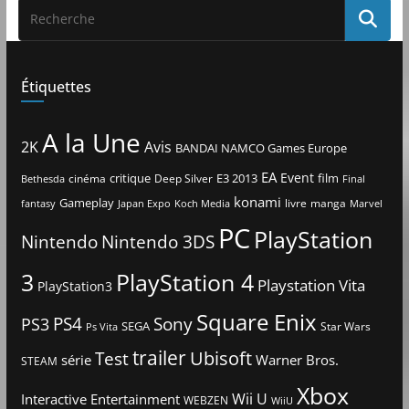
Étiquettes
A la Une
2K
Avis
BANDAI NAMCO Games Europe
EA
Event
critique
E3 2013
film
cinéma
Deep Silver
Bethesda
Final
konami
Gameplay
livre
manga
Japan Expo
fantasy
Koch Media
Marvel
PC
PlayStation
Nintendo
Nintendo 3DS
3
PlayStation 4
Playstation Vita
PlayStation3
Square Enix
PS4
Sony
PS3
SEGA
Star Wars
Ps Vita
trailer
Ubisoft
Test
Warner Bros.
série
STEAM
Xbox
Interactive Entertainment
Wii U
WEBZEN
WiiU