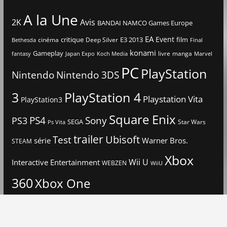
A la Une
2K
Avis
BANDAI NAMCO Games Europe
EA
Event
critique
E3 2013
film
cinéma
Deep Silver
Bethesda
Final
konami
Gameplay
livre
manga
Japan Expo
fantasy
Koch Media
Marvel
PC
PlayStation
Nintendo
Nintendo 3DS
3
PlayStation 4
Playstation Vita
PlayStation3
Square Enix
PS4
Sony
PS3
SEGA
Star Wars
Ps Vita
trailer
Ubisoft
Test
Warner Bros.
série
STEAM
Xbox
Interactive Entertainment
Wii U
WEBZEN
WiiU
360
Xbox One