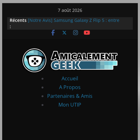
Passer
7 août 2026
au
Récents
[Notre Avis] Samsung Galaxy Z Flip 5 : entre
contenu
:
innovation et quotidien
[PS5] New World Aeternum [Notre Avis]
[PS5] Throne and Liberty – Notre Avis
[Notre Avis] Spy x Family: Code White
LEGO dévoile la LEGO Technic McLaren P1
Accueil
A Propos
Partenaires & Amis
Mon UTIP