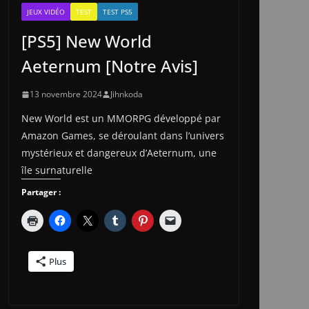
JEUX VIDÉO
TEST
TEST PS5
[PS5] New World
Aeternum [Notre Avis]
13 novembre 2024
Jihnkoda
New World est un MMORPG développé par
Amazon Games, se déroulant dans l’univers
mystérieux et dangereux d’Aeternum, une
île surnaturelle
Partager :
Plus