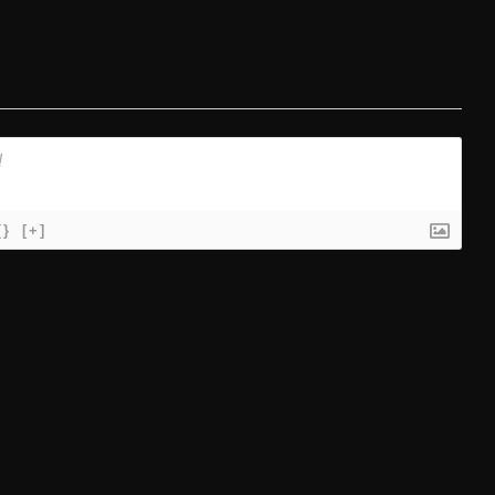
{}
[+]