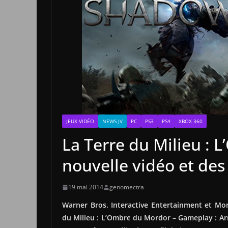
JEUX VIDÉO
NEWS JV
PC
PS3
PS4
XBOX 360
La Terre du Milieu :
nouvelle vidéo et des 
19 mai 2014
genomectra
Warner Bros. Interactive Entertainment et Mon
du Milieu : L’Ombre du Mordor – Gameplay : Ar