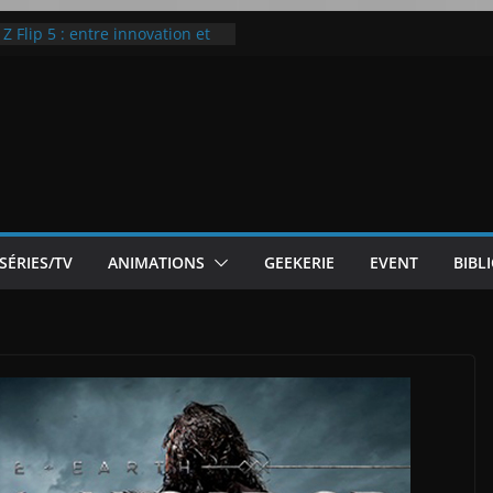
ic McLaren P1
 Flip 5 : entre innovation et
Notre Avis]
otre Avis
ode White
SÉRIES/TV
ANIMATIONS
GEEKERIE
EVENT
BIBL