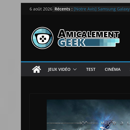
Passer
LEGO dévoile la LEGO Techn
Récents :
6 août 2026
[Notre Avis] Samsung Galaxy Z
au
quotidien
contenu
[PS5] New World Aeternum [
[PS5] Throne and Liberty – N
[Notre Avis] Spy x Family: C
JEUX VIDÉO
TEST
CINÉMA