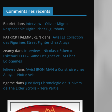
Commentaires récents
Bourlet
dans
Interview – Olivier Mignot
Responsable Digital chez Big Robots
PATRICK HAEMMERLIN
dans
[Avis] La Collection
des Figurines Street Fighter chez Altaya
zeamy
dans
Interview – Nicolas « Esken »
Eskenazi CEO – Game Designer et CM Chez
EdioGames
lelievre
dans
[Avis] IRON MAN à Construire chez
Altaya – Notre Avis
ngame
dans
[Dossier] Chronologie de l’Univers
de The Elder Scrolls – 1ere Partie