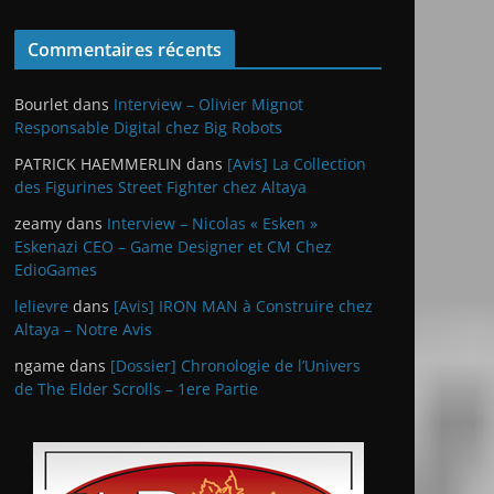
Commentaires récents
Bourlet
dans
Interview – Olivier Mignot
Responsable Digital chez Big Robots
PATRICK HAEMMERLIN
dans
[Avis] La Collection
des Figurines Street Fighter chez Altaya
zeamy
dans
Interview – Nicolas « Esken »
Eskenazi CEO – Game Designer et CM Chez
EdioGames
lelievre
dans
[Avis] IRON MAN à Construire chez
Altaya – Notre Avis
ngame
dans
[Dossier] Chronologie de l’Univers
de The Elder Scrolls – 1ere Partie