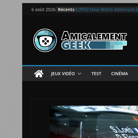
Passer
Récents :
[PS5] New World Aeternum [
6 août 2026
au
[PS5] Throne and Liberty – N
[Notre Avis] Spy x Family: C
contenu
LEGO dévoile la LEGO Techn
[Notre Avis] Samsung Galaxy Z
quotidien
JEUX VIDÉO
TEST
CINÉMA