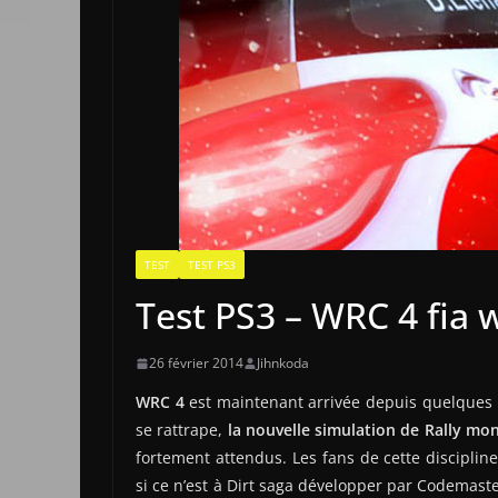
TEST
TEST PS3
Test PS3 – WRC 4 fia 
26 février 2014
Jihnkoda
WRC 4
est maintenant arrivée depuis quelques m
se rattrape,
la nouvelle simulation de Rally mo
fortement attendus. Les fans de cette discipli
si ce n’est à Dirt saga développer par Codemast