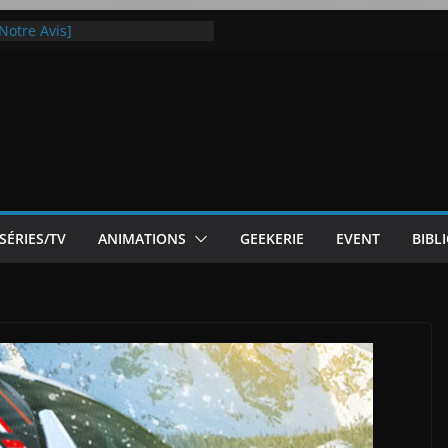
Notre Avis]
otre Avis
ode White
ic McLaren P1
 Flip 5 : entre innovation et
SÉRIES/TV
ANIMATIONS
GEEKERIE
EVENT
BIBL