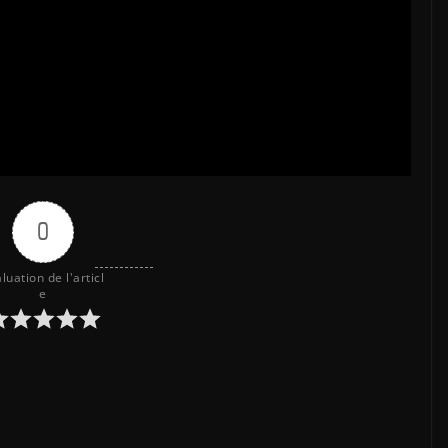
0
luation de l'articl
e