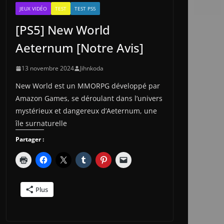
JEUX VIDÉO
TEST
TEST PS5
[PS5] New World
Aeternum [Notre Avis]
13 novembre 2024
Jihnkoda
New World est un MMORPG développé par
Amazon Games, se déroulant dans l’univers
mystérieux et dangereux d’Aeternum, une
île surnaturelle
Partager :
Plus