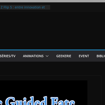
 Flip 5 : entre innovation et
Notre Avis]
otre Avis
ode White
ic McLaren P1
SÉRIES/TV
ANIMATIONS
GEEKERIE
EVENT
BIBL