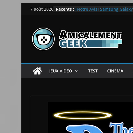
Passer
Récents :
[Notre Avis] Samsung Galaxy Z
7 août 2026
au
quotidien
[PS5] New World Aeternum [
contenu
[PS5] Throne and Liberty – N
[Notre Avis] Spy x Family: C
LEGO dévoile la LEGO Techn
JEUX VIDÉO
TEST
CINÉMA