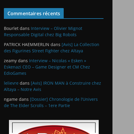
Commentaires récents
Bourlet
dans
Interview – Olivier Mignot
Responsable Digital chez Big Robots
PATRICK HAEMMERLIN
dans
[Avis] La Collection
des Figurines Street Fighter chez Altaya
zeamy
dans
Interview – Nicolas « Esken »
Eskenazi CEO – Game Designer et CM Chez
EdioGames
lelievre
dans
[Avis] IRON MAN à Construire chez
Altaya – Notre Avis
ngame
dans
[Dossier] Chronologie de l’Univers
de The Elder Scrolls – 1ere Partie