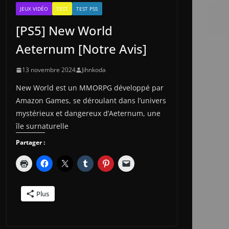
JEUX VIDÉO
TEST
TEST PS5
[PS5] New World
Aeternum [Notre Avis]
13 novembre 2024
Jihnkoda
New World est un MMORPG développé par
Amazon Games, se déroulant dans l’univers
mystérieux et dangereux d’Aeternum, une
île surnaturelle
Partager :
Plus