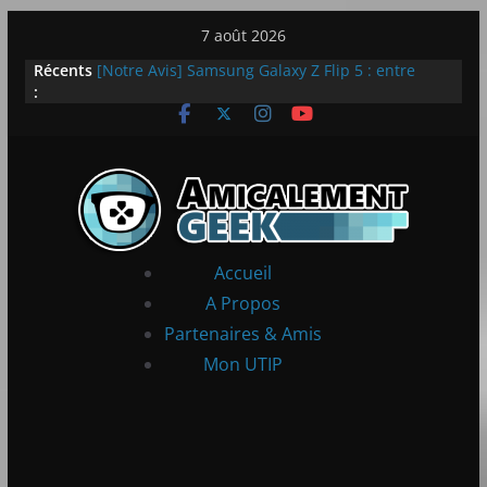
Passer
7 août 2026
au
Récents
[Notre Avis] Samsung Galaxy Z Flip 5 : entre
contenu
:
innovation et quotidien
[PS5] New World Aeternum [Notre Avis]
[PS5] Throne and Liberty – Notre Avis
[Notre Avis] Spy x Family: Code White
LEGO dévoile la LEGO Technic McLaren P1
Accueil
A Propos
Partenaires & Amis
Mon UTIP