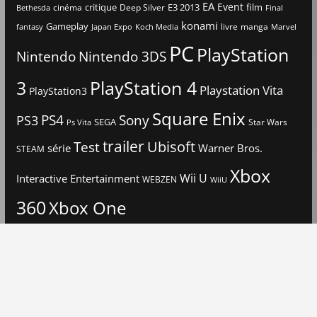
EA
Event
critique
E3 2013
film
cinéma
Deep Silver
Bethesda
Final
konami
Gameplay
livre
manga
Japan Expo
fantasy
Koch Media
Marvel
PC
PlayStation
Nintendo
Nintendo 3DS
3
PlayStation 4
Playstation Vita
PlayStation3
Square Enix
PS4
Sony
PS3
SEGA
Star Wars
Ps Vita
trailer
Ubisoft
Test
Warner Bros.
série
STEAM
Xbox
Interactive Entertainment
Wii U
WEBZEN
WiiU
360
Xbox One