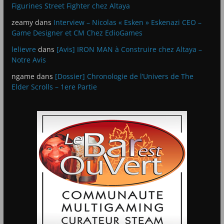
Figurines Street Fighter chez Altaya
zeamy
dans
Interview – Nicolas « Esken » Eskenazi CEO –
Game Designer et CM Chez EdioGames
lelievre
dans
[Avis] IRON MAN à Construire chez Altaya –
Notre Avis
ngame
dans
[Dossier] Chronologie de l’Univers de The
Elder Scrolls – 1ere Partie