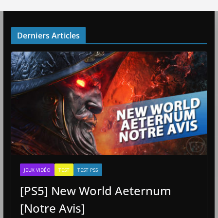
Derniers Articles
JEUX VIDÉO
TEST
TEST PS5
[PS5] New World Aeternum
[Notre Avis]