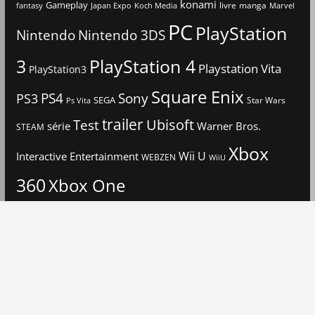
konami
Gameplay
livre
manga
Japan Expo
fantasy
Koch Media
Marvel
PC
PlayStation
Nintendo
Nintendo 3DS
3
PlayStation 4
Playstation Vita
PlayStation3
Square Enix
PS4
Sony
PS3
SEGA
Star Wars
Ps Vita
trailer
Ubisoft
Test
Warner Bros.
série
STEAM
Xbox
Interactive Entertainment
Wii U
WEBZEN
WiiU
360
Xbox One