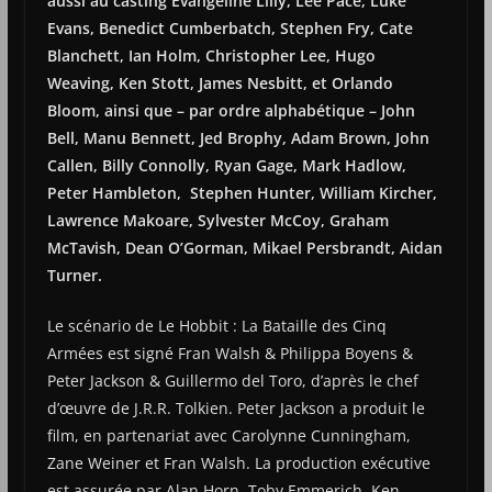
aussi au casting Evangeline Lilly, Lee Pace, Luke
Evans, Benedict Cumberbatch, Stephen Fry, Cate
Blanchett, Ian Holm, Christopher Lee, Hugo
Weaving, Ken Stott, James Nesbitt, et Orlando
Bloom, ainsi que – par ordre alphabétique – John
Bell, Manu Bennett, Jed Brophy, Adam Brown, John
Callen, Billy Connolly, Ryan Gage, Mark Hadlow,
Peter Hambleton, Stephen Hunter, William Kircher,
Lawrence Makoare, Sylvester McCoy, Graham
McTavish, Dean O’Gorman, Mikael Persbrandt, Aidan
Turner.
Le scénario de Le Hobbit : La Bataille des Cinq
Armées est signé Fran Walsh & Philippa Boyens &
Peter Jackson & Guillermo del Toro, d’après le chef
d’œuvre de J.R.R. Tolkien. Peter Jackson a produit le
film, en partenariat avec Carolynne Cunningham,
Zane Weiner et Fran Walsh. La production exécutive
est assurée par Alan Horn, Toby Emmerich, Ken