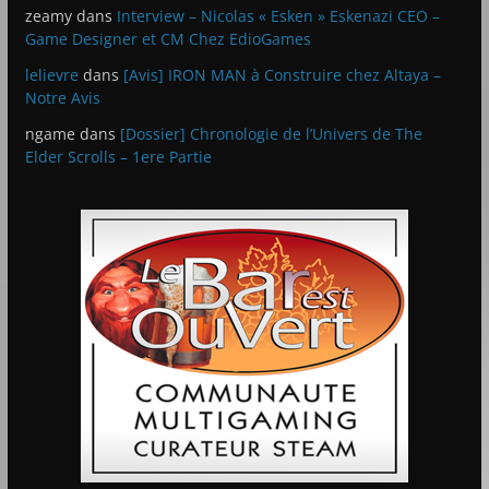
zeamy
dans
Interview – Nicolas « Esken » Eskenazi CEO –
Game Designer et CM Chez EdioGames
lelievre
dans
[Avis] IRON MAN à Construire chez Altaya –
Notre Avis
ngame
dans
[Dossier] Chronologie de l’Univers de The
Elder Scrolls – 1ere Partie