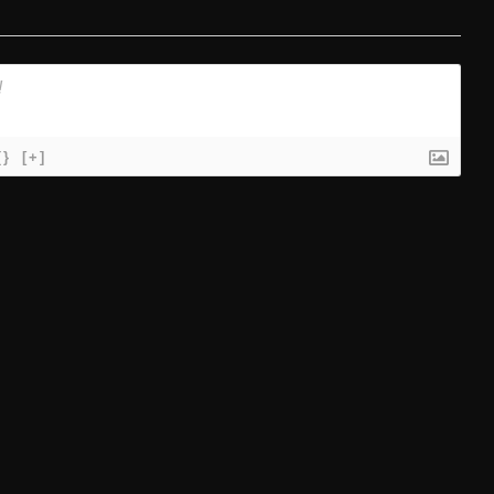
{}
[+]