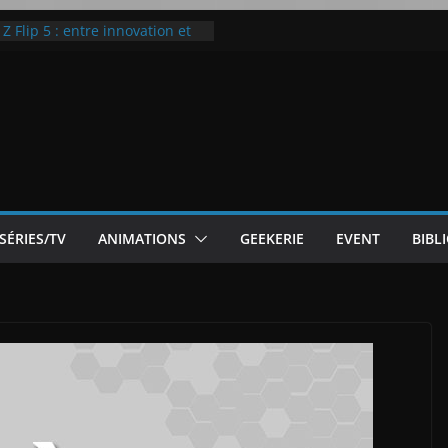
 Flip 5 : entre innovation et
Notre Avis]
otre Avis
ode White
ic McLaren P1
SÉRIES/TV
ANIMATIONS
GEEKERIE
EVENT
BIBL