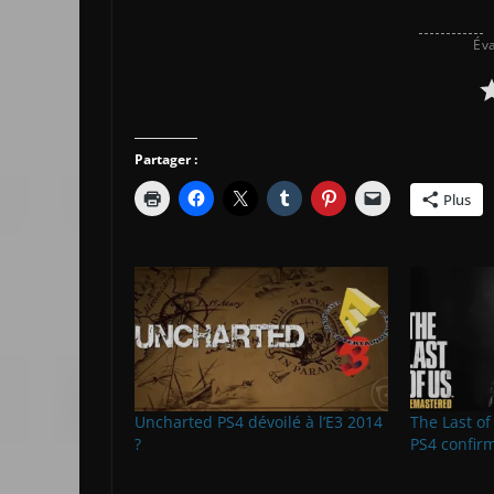
Éva
Partager :
Plus
Uncharted PS4 dévoilé à l’E3 2014
The Last o
?
PS4 confir