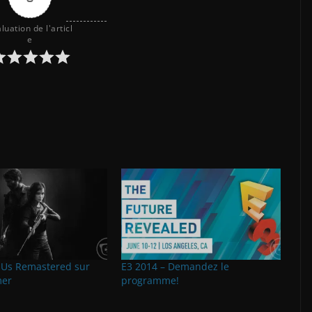
luation de l'articl
e
f Us Remastered sur
E3 2014 – Demandez le
mer
programme!