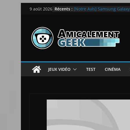
Passer
Récents :
[Notre Avis] Samsung Galaxy Z
9 août 2026
au
quotidien
[PS5] New World Aeternum [
contenu
[PS5] Throne and Liberty – N
[Notre Avis] Spy x Family: C
LEGO dévoile la LEGO Techn
JEUX VIDÉO
TEST
CINÉMA