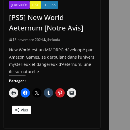
JEUX VIDÉO
TEST
TEST PS5
[PS5] New World
Aeternum [Notre Avis]
13 novembre 2024
Jihnkoda
New World est un MMORPG développé par
Amazon Games, se déroulant dans l’univers
mystérieux et dangereux d’Aeternum, une
île surnaturelle
Partager :
Plus