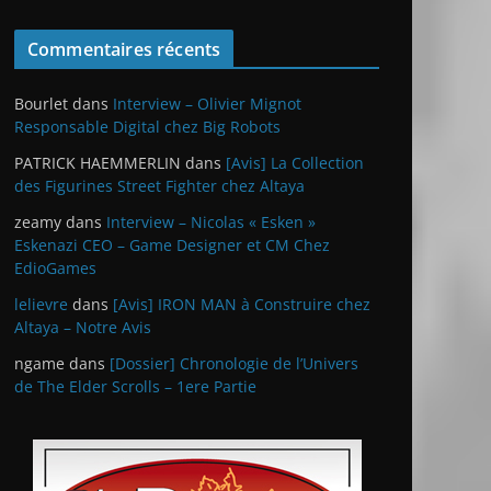
Commentaires récents
Bourlet
dans
Interview – Olivier Mignot
Responsable Digital chez Big Robots
PATRICK HAEMMERLIN
dans
[Avis] La Collection
des Figurines Street Fighter chez Altaya
zeamy
dans
Interview – Nicolas « Esken »
Eskenazi CEO – Game Designer et CM Chez
EdioGames
lelievre
dans
[Avis] IRON MAN à Construire chez
Altaya – Notre Avis
ngame
dans
[Dossier] Chronologie de l’Univers
de The Elder Scrolls – 1ere Partie