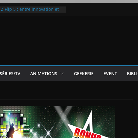
 Flip 5 : entre innovation et
Notre Avis]
otre Avis
ode White
ic McLaren P1
SÉRIES/TV
ANIMATIONS
GEEKERIE
EVENT
BIBL