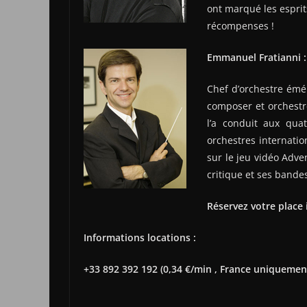
ont marqué les esprits
récompenses !
Emmanuel Fratianni :
Chef d’orchestre émér
composer et orchestre
l’a conduit aux qua
orchestres internatio
sur le jeu vidéo Adv
critique et ses band
Réservez votre place 
Informations locations :
+33 892 392 192 (0,34 €/min , France uniquement