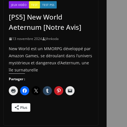
JEUX VIDÉO
TEST
TEST PS5
[PS5] New World
Aeternum [Notre Avis]
13 novembre 2024
Jihnkoda
New World est un MMORPG développé par
Amazon Games, se déroulant dans l’univers
mystérieux et dangereux d’Aeternum, une
île surnaturelle
Partager :
Plus