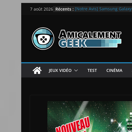
Passer
Récents :
[Notre Avis] Samsung Galaxy Z
7 août 2026
au
quotidien
[PS5] New World Aeternum [
contenu
[PS5] Throne and Liberty – N
[Notre Avis] Spy x Family: C
LEGO dévoile la LEGO Techn
JEUX VIDÉO
TEST
CINÉMA