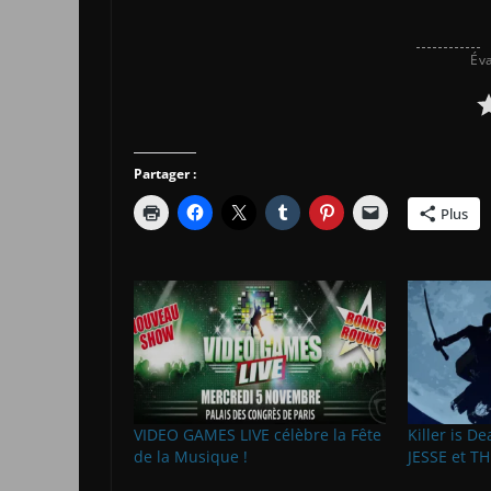
Éva
Partager :
Plus
VIDEO GAMES LIVE célèbre la Fête
Killer is D
de la Musique !
JESSE et T