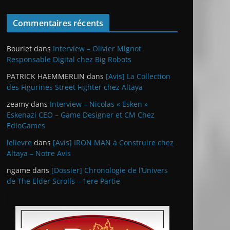
Commentaires récents
Bourlet
dans
Interview – Olivier Mignot
Responsable Digital chez Big Robots
PATRICK HAEMMERLIN
dans
[Avis] La Collection
des Figurines Street Fighter chez Altaya
zeamy
dans
Interview – Nicolas « Esken »
Eskenazi CEO – Game Designer et CM Chez
EdioGames
lelievre
dans
[Avis] IRON MAN à Construire chez
Altaya – Notre Avis
ngame
dans
[Dossier] Chronologie de l’Univers
de The Elder Scrolls – 1ere Partie