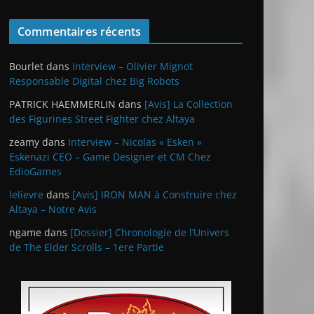
Commentaires récents
Bourlet
dans
Interview – Olivier Mignot
Responsable Digital chez Big Robots
PATRICK HAEMMERLIN
dans
[Avis] La Collection
des Figurines Street Fighter chez Altaya
zeamy
dans
Interview – Nicolas « Esken »
Eskenazi CEO – Game Designer et CM Chez
EdioGames
lelievre
dans
[Avis] IRON MAN à Construire chez
Altaya – Notre Avis
ngame
dans
[Dossier] Chronologie de l’Univers
de The Elder Scrolls – 1ere Partie