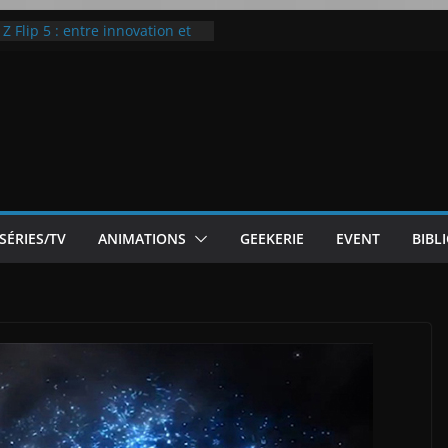
ic McLaren P1
 Flip 5 : entre innovation et
Notre Avis]
otre Avis
ode White
SÉRIES/TV
ANIMATIONS
GEEKERIE
EVENT
BIBL