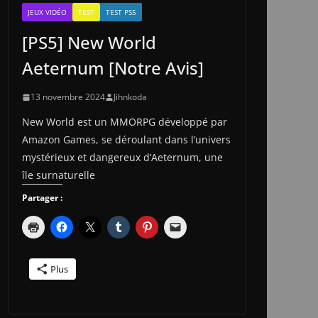
JEUX VIDÉO
TEST
TEST PS5
[PS5] New World
Aeternum [Notre Avis]
13 novembre 2024
Jihnkoda
New World est un MMORPG développé par
Amazon Games, se déroulant dans l’univers
mystérieux et dangereux d’Aeternum, une
île surnaturelle
Partager :
Plus