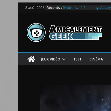
LEGO dévoile la LEGO Techn
Passer
Récents :
8 août 2026
[Notre Avis] Samsung Galaxy Z
au
quotidien
[PS5] New World Aeternum [
contenu
[PS5] Throne and Liberty – N
[Notre Avis] Spy x Family: C
JEUX VIDÉO
TEST
CINÉMA