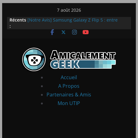
Passer
7 août 2026
LEGO dévoile la LEGO Technic McLaren P1
au
Récents
[Notre Avis] Samsung Galaxy Z Flip 5 : entre
contenu
:
innovation et quotidien
[PS5] New World Aeternum [Notre Avis]
[PS5] Throne and Liberty – Notre Avis
[Notre Avis] Spy x Family: Code White
Accueil
A Propos
Partenaires & Amis
Mon UTIP