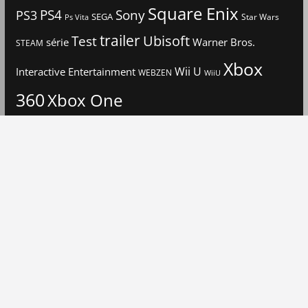
Square Enix
PS4
Sony
PS3
SEGA
Star Wars
Ps Vita
trailer
Ubisoft
Test
Warner Bros.
série
STEAM
Xbox
Interactive Entertainment
Wii U
WEBZEN
WiiU
360
Xbox One