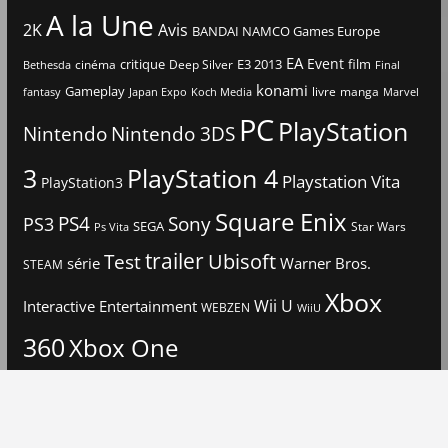
A la Une
2K
Avis
BANDAI NAMCO Games Europe
EA
Event
critique
E3 2013
film
cinéma
Deep Silver
Bethesda
Final
konami
Gameplay
livre
manga
Japan Expo
fantasy
Koch Media
Marvel
PC
PlayStation
Nintendo
Nintendo 3DS
3
PlayStation 4
Playstation Vita
PlayStation3
Square Enix
PS4
Sony
PS3
SEGA
Star Wars
Ps Vita
trailer
Ubisoft
Test
Warner Bros.
série
STEAM
Xbox
Interactive Entertainment
Wii U
WEBZEN
WiiU
360
Xbox One