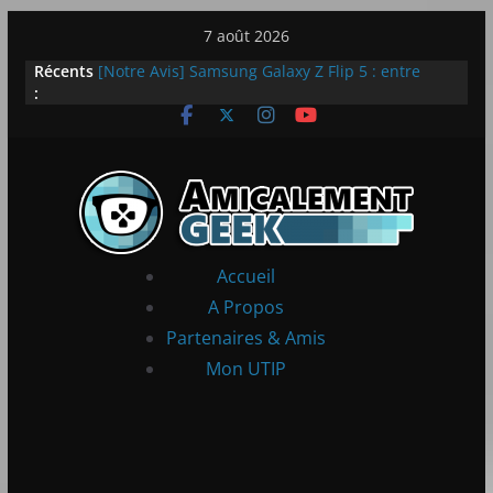
Passer
7 août 2026
au
Récents
[Notre Avis] Samsung Galaxy Z Flip 5 : entre
contenu
:
innovation et quotidien
[PS5] New World Aeternum [Notre Avis]
[PS5] Throne and Liberty – Notre Avis
[Notre Avis] Spy x Family: Code White
LEGO dévoile la LEGO Technic McLaren P1
Accueil
A Propos
Partenaires & Amis
Mon UTIP