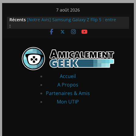
Passer
7 août 2026
LEGO dévoile la LEGO Technic McLaren P1
au
Récents
[Notre Avis] Samsung Galaxy Z Flip 5 : entre
contenu
:
innovation et quotidien
[PS5] New World Aeternum [Notre Avis]
[PS5] Throne and Liberty – Notre Avis
[Notre Avis] Spy x Family: Code White
Accueil
A Propos
Partenaires & Amis
Mon UTIP