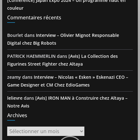
[Conférence] Japan Expo 2024 – Un programme haut en
couleur
Commentaires récents
Bourlet
dans
Interview – Olivier Mignot Responsable
Digital chez Big Robots
PATRICK HAEMMERLIN
dans
[Avis] La Collection des
Figurines Street Fighter chez Altaya
zeamy
dans
Interview – Nicolas « Esken » Eskenazi CEO –
Game Designer et CM Chez EdioGames
lelievre
dans
[Avis] IRON MAN à Construire chez Altaya –
Notre Avis
Archives
Archives