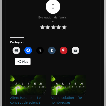
0
Évaluation de l'articl
e
Partager :
Plus
Alien: Isolation – Le
Alien: Isolation – De
concept de science-
nombreuses