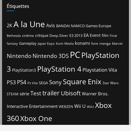
Étiquettes
A la Une
2K
Avis
BANDAI NAMCO Games Europe
EA
Event
critique
E3 2013
film
cinéma
Deep Silver
Bethesda
Final
konami
Gameplay
livre
manga
Japan Expo
fantasy
Koch Media
Marvel
PC
PlayStation
Nintendo
Nintendo 3DS
3
PlayStation 4
Playstation Vita
PlayStation3
Square Enix
PS4
Sony
PS3
SEGA
Star Wars
Ps Vita
trailer
Ubisoft
Test
Warner Bros.
série
STEAM
Xbox
Interactive Entertainment
Wii U
WEBZEN
WiiU
360
Xbox One