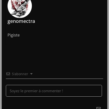
genomectra
Pigiste
S’abonner