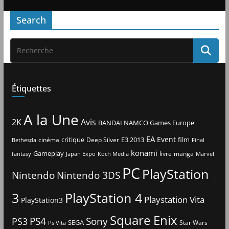
Search
Étiquettes
A la Une
2K
Avis
BANDAI NAMCO Games Europe
EA
Event
critique
E3 2013
film
cinéma
Deep Silver
Bethesda
Final
konami
Gameplay
livre
manga
Japan Expo
fantasy
Koch Media
Marvel
PC
PlayStation
Nintendo
Nintendo 3DS
3
PlayStation 4
Playstation Vita
PlayStation3
Square Enix
PS4
Sony
PS3
SEGA
Star Wars
Ps Vita