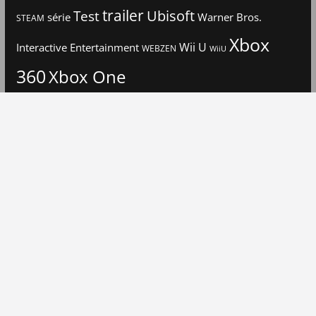
trailer
Ubisoft
Test
Warner Bros.
série
STEAM
Xbox
Interactive Entertainment
Wii U
WEBZEN
WiiU
360
Xbox One