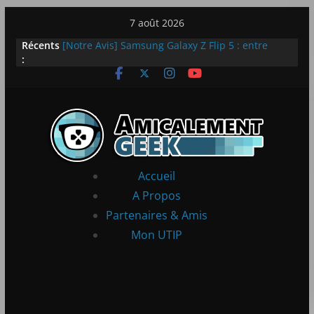
Passer
7 août 2026
au
Récents
LEGO dévoile la LEGO Technic McLaren P1
contenu
:
[Notre Avis] Samsung Galaxy Z Flip 5 : entre
innovation et quotidien
[PS5] New World Aeternum [Notre Avis]
[PS5] Throne and Liberty – Notre Avis
[Notre Avis] Spy x Family: Code White
Accueil
A Propos
Partenaires & Amis
Mon UTIP