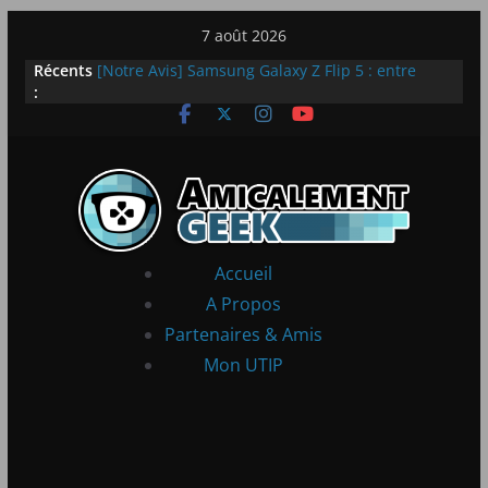
Passer
7 août 2026
au
Récents
[Notre Avis] Samsung Galaxy Z Flip 5 : entre
contenu
:
innovation et quotidien
[PS5] New World Aeternum [Notre Avis]
[PS5] Throne and Liberty – Notre Avis
[Notre Avis] Spy x Family: Code White
LEGO dévoile la LEGO Technic McLaren P1
Accueil
A Propos
Partenaires & Amis
Mon UTIP