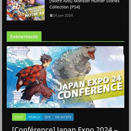
[Notre Avis] Monster Hunter Stories
Collection [PS4]
24 juin 2024
Evènements
EVENT
NEWS JV
SITE
VIE DU SITE
[Conférence] Japan Expo 2024 –