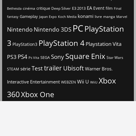
EA
Event
critique
E3 2013
film
cinéma
Deep Silver
Bethesda
Final
konami
Gameplay
livre
manga
Japan Expo
fantasy
Koch Media
Marvel
PC
PlayStation
Nintendo
Nintendo 3DS
3
PlayStation 4
Playstation Vita
PlayStation3
Square Enix
PS4
Sony
PS3
SEGA
Star Wars
Ps Vita
trailer
Ubisoft
Test
Warner Bros.
série
STEAM
Xbox
Interactive Entertainment
Wii U
WEBZEN
WiiU
360
Xbox One