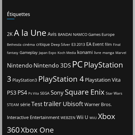
Étiquettes
A la Une
2K
Avis
BANDAI NAMCO Games Europe
EA
Event
critique
E3 2013
film
cinéma
Deep Silver
Bethesda
Final
konami
Gameplay
livre
manga
Japan Expo
fantasy
Koch Media
Marvel
PC
PlayStation
Nintendo
Nintendo 3DS
3
PlayStation 4
Playstation Vita
PlayStation3
Square Enix
PS4
Sony
PS3
SEGA
Star Wars
Ps Vita
trailer
Ubisoft
Test
Warner Bros.
série
STEAM
Xbox
Interactive Entertainment
Wii U
WEBZEN
WiiU
360
Xbox One