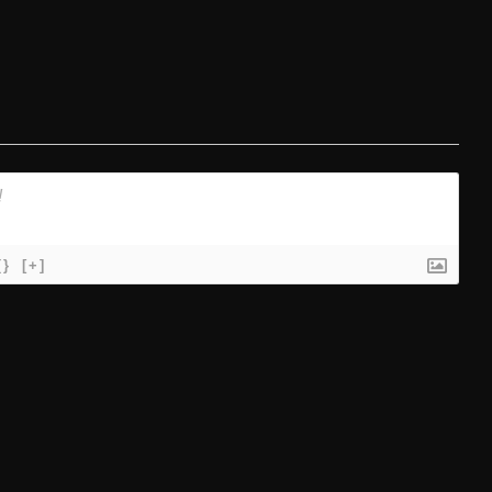
{}
[+]