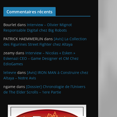
Commentaires récents
Bourlet
dans
Interview – Olivier Mignot
Responsable Digital chez Big Robots
PATRICK HAEMMERLIN
dans
[Avis] La Collection
des Figurines Street Fighter chez Altaya
zeamy
dans
Interview – Nicolas « Esken »
Eskenazi CEO – Game Designer et CM Chez
EdioGames
lelievre
dans
[Avis] IRON MAN à Construire chez
Altaya – Notre Avis
ngame
dans
[Dossier] Chronologie de l’Univers
de The Elder Scrolls – 1ere Partie