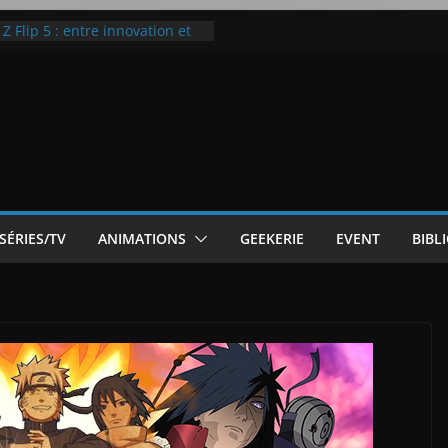
ic McLaren P1
 Flip 5 : entre innovation et
Notre Avis]
otre Avis
ode White
SÉRIES/TV
ANIMATIONS
GEEKERIE
EVENT
BIBL