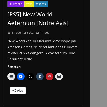
JEUX VIDÉO
TEST
TEST PS5
[PS5] New World
Aeternum [Notre Avis]
13 novembre 2024
Jihnkoda
New World est un MMORPG développé par
Amazon Games, se déroulant dans l’univers
mystérieux et dangereux d’Aeternum, une
île surnaturelle
Partager :
Plus