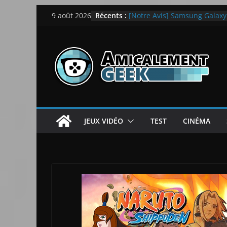
LEGO dévoile la LEGO Techn
Passer
Récents :
[Notre Avis] Samsung Galaxy Z
9 août 2026
au
quotidien
[PS5] New World Aeternum [
contenu
[PS5] Throne and Liberty – N
[Notre Avis] Spy x Family: C
JEUX VIDÉO
TEST
CINÉMA