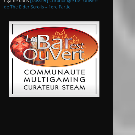
ngame
dans
[Dossier] Chronologie de l’Univers
de The Elder Scrolls – 1ere Partie