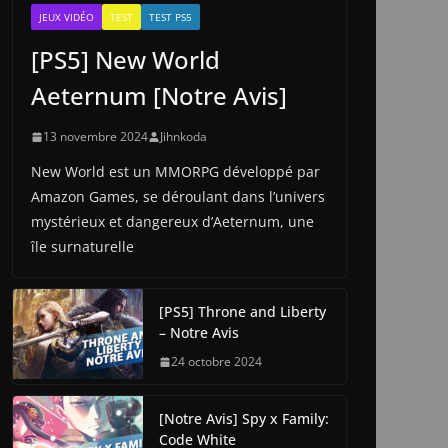
JEUX VIDÉO
TEST
TEST PS5
[PS5] New World
Aeternum [Notre Avis]
13 novembre 2024
Jihnkoda
New World est un MMORPG développé par
Amazon Games, se déroulant dans l’univers
mystérieux et dangereux d’Aeternum, une
île surnaturelle
[PS5] Throne and Liberty
– Notre Avis
24 octobre 2024
[Notre Avis] Spy x Family:
Code White