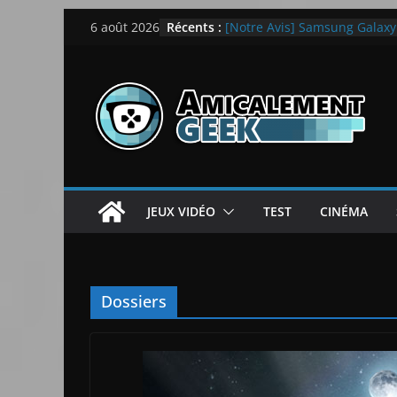
Passer
Récents :
[Notre Avis] Samsung Galaxy Z
6 août 2026
au
quotidien
[PS5] New World Aeternum [
contenu
[PS5] Throne and Liberty – N
[Notre Avis] Spy x Family: C
LEGO dévoile la LEGO Techn
JEUX VIDÉO
TEST
CINÉMA
Dossiers