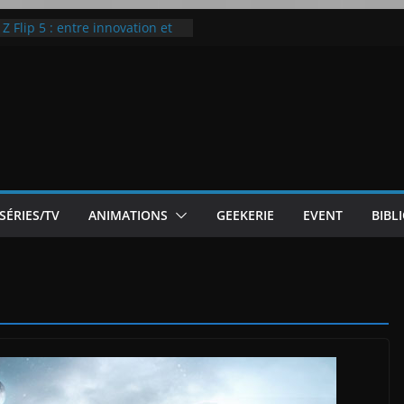
 Flip 5 : entre innovation et
Notre Avis]
otre Avis
ode White
ic McLaren P1
SÉRIES/TV
ANIMATIONS
GEEKERIE
EVENT
BIBL