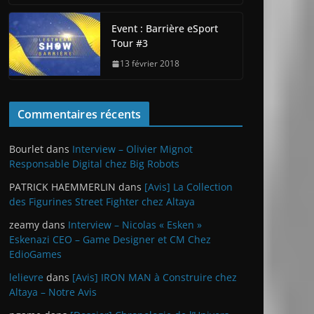
Event : Barrière eSport
Tour #3
13 février 2018
Commentaires récents
Bourlet
dans
Interview – Olivier Mignot
Responsable Digital chez Big Robots
PATRICK HAEMMERLIN
dans
[Avis] La Collection
des Figurines Street Fighter chez Altaya
zeamy
dans
Interview – Nicolas « Esken »
Eskenazi CEO – Game Designer et CM Chez
EdioGames
lelievre
dans
[Avis] IRON MAN à Construire chez
Altaya – Notre Avis