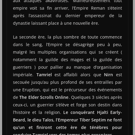
aux attaques akaviroises. Malheureusement tout
empire voit sa fin arriver, l’Empire Reman s’éteint
après l’assassinat du dernier empereur de la
dynastie laissant place à une nouvelle ère.
La seconde ère, la plus sombre de toute commence
dans le sang, l’Empire se désagrège peu à peu,
malgré les multiples organisations qui se créent (
notamment la guilde des mages et la guilde des
guerriers ) pour pallier au manque d’organisation
impériale.
Tamriel
est affaibli alors que
Nirn
est
secouée jusqu’au plus profond de ses entrailles par
une Eruption, qui est le précurseur des événements
de
The Elder Scrolls Online
. Quelques 3 siècles après
ceux-ci, un guerrier s’élève et forge son destin dans
l’histoire et la religion.
Le conquérant Hjalti Early-
Beard, le dieu Talos, l’Empereur Tiber Septim ne font
qu’un et finiront cette ère de ténèbres pour
conduire Tamriel vers des temps plus prospères
.